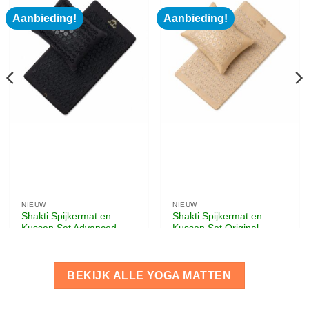
Aanbieding!
Aanbieding!
NIEUW
NIEUW
Shakti Spijkermat en
Shakti Spijkermat en
Kussen Set Advanced –
Kussen Set Original –
Niveau 3
Niveau 2
Oorspronkelijke
Huidige
€
198,00
€
158,00
€
198,00
€
158,00
prijs
prijs
was:
is:
BEKIJK ALLE YOGA MATTEN
TOEVOEGEN AAN
OPTIES SELECTEREN
€ 198,00.
€ 158,00.
WINKELWAGEN
Dit