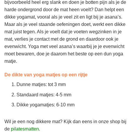
bijvoorbeeld heel erg slank en doen je botten pijn als je de
harde ondergrond door de mat heen voelt? Dan helpt een
dikke yogamat, vooral als je veel zit en ligt bij je asana’s.
Maar als je veel staande oefeningen doet, werkt een dikke
mat juist tegen. Als je voelt dat je voeten wegzinken in je
mat, verlies je contact met de grond en daardoor ook je
evenwicht. Yoga met veel asana’s waarbij je je evenwicht
moet bewaren, doe je daarom het beste op een dun yoga
matje.
De dikte van yoga matjes op een rijtje
Dunne matjes: tot 3 mm
Standaard matjes: 4-5 mm
Dikke yogamatjes: 6-10 mm
Wil je een nog dikkere mat? Kijk dan eens in onze shop bij
de
pilatesmatten
.