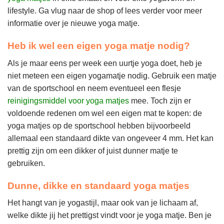
lifestyle. Ga vlug naar de shop of lees verder voor meer
informatie over je nieuwe yoga matje.
Heb ik wel een eigen yoga matje nodig?
Als je maar eens per week een uurtje yoga doet, heb je
niet meteen een eigen yogamatje nodig. Gebruik een matje
van de sportschool en neem eventueel een flesje
reinigingsmiddel voor yoga matjes
mee. Toch zijn er
voldoende redenen om wel een eigen mat te kopen: de
yoga matjes op de sportschool hebben bijvoorbeeld
allemaal een standaard dikte van ongeveer 4 mm. Het kan
prettig zijn om een dikker of juist dunner matje te
gebruiken.
Dunne, dikke en standaard yoga matjes
Het hangt van je yogastijl, maar ook van je lichaam af,
welke dikte jij het prettigst vindt voor je yoga matje. Ben je