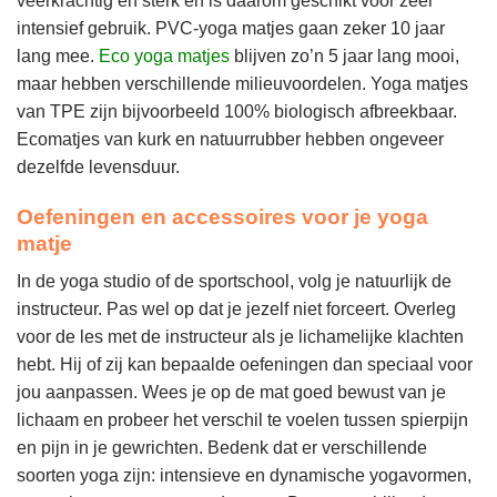
veerkrachtig en sterk en is daarom geschikt voor zeer
intensief gebruik. PVC-yoga matjes gaan zeker 10 jaar
lang mee.
Eco yoga matjes
blijven zo’n 5 jaar lang mooi,
maar hebben verschillende milieuvoordelen. Yoga matjes
van TPE zijn bijvoorbeeld 100% biologisch afbreekbaar.
Ecomatjes van kurk en natuurrubber hebben ongeveer
dezelfde levensduur.
Oefeningen en accessoires voor je yoga
matje
In de yoga studio of de sportschool, volg je natuurlijk de
instructeur. Pas wel op dat je jezelf niet forceert. Overleg
voor de les met de instructeur als je lichamelijke klachten
hebt. Hij of zij kan bepaalde oefeningen dan speciaal voor
jou aanpassen. Wees je op de mat goed bewust van je
lichaam en probeer het verschil te voelen tussen spierpijn
en pijn in je gewrichten. Bedenk dat er verschillende
soorten yoga zijn: intensieve en dynamische yogavormen,