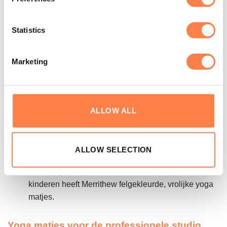
matjes. Ook handig zijn de antislip handdoeken van
dit merk. Deze
aubergine antislip handdoek
heeft
Statistics
verzwaarde punten waardoor hij glad blijft liggen. De
onderkant is stroef, waardoor hij niet wegglijdt. Als
multifunctionele handdoeken zijn ze heel geschikt
Marketing
als travel yoga matjes.
Samarali.
Samarali yoga matjes
zijn gemaakt van de
natuurlijke materialen rubber en kurk. Ze hebben een
ALLOW ALL
stijlvolle opdruk van een grote of kleine mandala. Dit
natuurlijke materiaal voelt bovendien heel prettig
aan.
ALLOW SELECTION
Merrithew
. Merrithew is een sportief merk met
lekker
dikke yoga matjes
in onder meer aqua-opdruk. Voor
kinderen heeft Merrithew felgekleurde, vrolijke yoga
matjes.
Yoga matjes voor de professionele studio