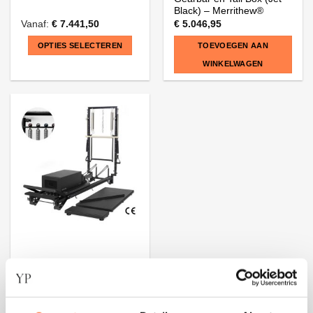
Black) – Merrithew®
Vanaf:
€
7.441,50
€
5.046,95
OPTIES SELECTEREN
TOEVOEGEN AAN
WINKELWAGEN
Dit
product
heeft
meerdere
variaties.
Deze
optie
kan
gekozen
worden
op
de
productpagina