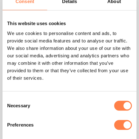
Consent
Details
About
PILATES
SPX® Max Plus™
Reformer Bundle met
Hoge Precisie Gearbar
(Jet Black) – Merrithew®
This website uses cookies
€
7.900,95
We use cookies to personalise content and ads, to
TOEVOEGEN AAN
provide social media features and to analyse our traffic.
WINKELWAGEN
We also share information about your use of our site with
our social media, advertising and analytics partners who
Studio reformer kopen bij Yoga-Pilatesshop
may combine it with other information that you’ve
provided to them or that they’ve collected from your use
of their services.
Een
studio reformer
is een professionele pilates
reformer
ter ondersteuning van pilates-oefeningen. Zo’n pilates
Consent
Necessary
Selection
bank is een pilates-apparaat bestaande uit een bewegend
platform, de zogenoemde wagen en veren voor extra
weerstand. Deze is uit te breiden met aanvullende reformer
Preferences
accessoires. Op een studio pilates reformer kun je staand,
zittend of liggend oefeningen doen. Regelmatig oefenen