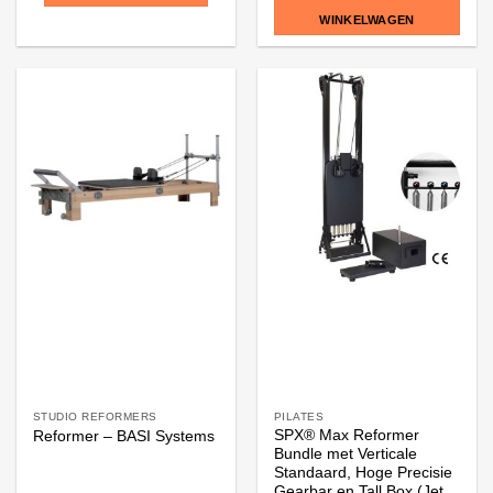
WINKELWAGEN
Dit
product
heeft
meerdere
variaties.
Deze
optie
kan
gekozen
worden
op
de
productpagina
STUDIO REFORMERS
PILATES
SPX® Max Reformer
Reformer – BASI Systems
Bundle met Verticale
Standaard, Hoge Precisie
Gearbar en Tall Box (Jet