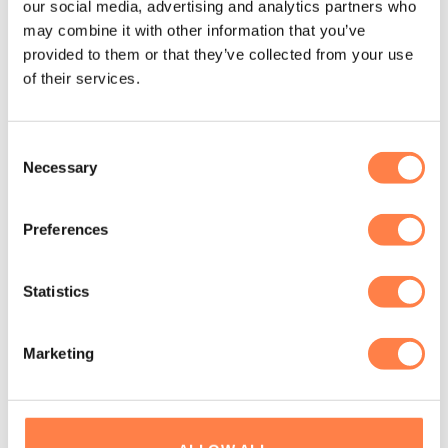
comfort tijdens je oefeningen. Voeg deze wig vandaag nog
our social media, advertising and analytics partners who
toe aan je collectie en til je trainingen naar een hoger
may combine it with other information that you’ve
niveau!
provided to them or that they’ve collected from your use
of their services.
Toch niet helemaal wat je zoekt?
Bekijk dan al onze
Pilates Blokken en wiggen.
Consent
Necessary
Selection
Andere suggesties…
Preferences
Statistics
Marketing