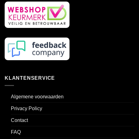
op
op
de
de
productpagina
productpagina
KLANTENSERVICE
Algemene voorwaarden
Privacy Policy
Contact
FAQ