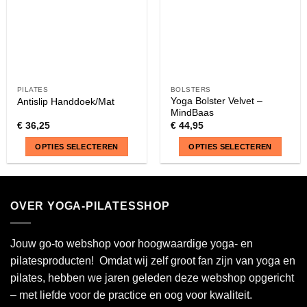
op
de
productpagina
PILATES
BOLSTERS
Yoga Bolster Velvet –
Antislip Handdoek/Mat
MindBaas
€
36,25
€
44,95
OPTIES SELECTEREN
OPTIES SELECTEREN
Dit
Dit
product
product
heeft
heeft
OVER YOGA-PILATESSHOP
meerdere
meerdere
variaties.
variaties.
Deze
Deze
Jouw go-to webshop voor hoogwaardige yoga- en
optie
optie
pilatesproducten! Omdat wij zelf groot fan zijn van yoga en
kan
kan
pilates, hebben we jaren geleden deze webshop opgericht
gekozen
gekozen
– met liefde voor de practice en oog voor kwaliteit.
worden
worden