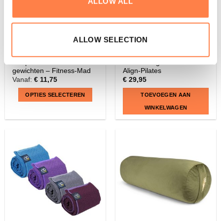
ALLOW ALL
ALLOW SELECTION
FITNESS
PILATES RINGEN
Neoprene Pols en Enkel
Pilates Ring – 30 cm –
gewichten – Fitness-Mad
Align-Pilates
Vanaf:
€
11,75
€
29,95
OPTIES SELECTEREN
TOEVOEGEN AAN
WINKELWAGEN
Dit
product
heeft
meerdere
variaties.
Deze
optie
kan
gekozen
worden