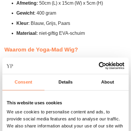
Afmeting:
50cm (L) x 15cm (W) x 5cm (H)
Gewicht
: 400 gram
Kleur
: Blauw, Grijs, Paars
Materiaal:
niet-giftig EVA-schuim
Waarom de Yoga-Mad Wig?
De Yoga-Mad Wig is lichtgewicht en beschadigt de vloer
niet, waardoor hij perfect is om mee te nemen naar lessen
of om thuis te gebruiken. Deze wig is een essentieel
hulpmiddel voor iedereen die serieus bezig is met yoga of
Consent
Details
About
pilates. Hij biedt niet alleen fysieke ondersteuning, maar
helpt ook bij het verbeteren van je techniek en het
This website uses cookies
voorkomen van blessures.
We use cookies to personalise content and ads, to
Verbeter je pilates en yoga sessies met de Yoga-Mad Wig
provide social media features and to analyse our traffic.
en ervaar de voordelen van optimale ondersteuning en
We also share information about your use of our site with