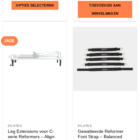
OPTIES SELECTEREN
TOEVOEGEN AAN
WINKELWAGEN
Dit
product
heeft
JADE
meerdere
variaties.
Deze
optie
kan
gekozen
worden
op
de
productpagina
PILATES
PILATES
Leg Extensions voor C-
Gewatteerde Reformer
serie Reformers – Align-
Foot Strap – Balanced