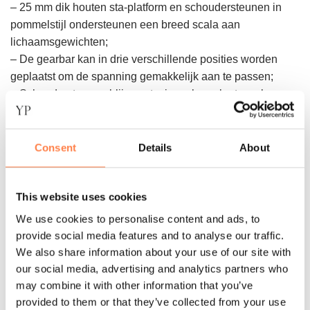
– 25 mm dik houten sta-platform en schoudersteunen in
pommelstijl ondersteunen een breed scala aan
lichaamsgewichten;
– De gearbar kan in drie verschillende posities worden
geplaatst om de spanning gemakkelijk aan te passen;
– Schoudersteunen blijven stevig op hun plaats en kunnen
gemakkelijk worden verwijderd om te worden opgeborgen;
– De nieuwe Comfort Footbar is gemakkelijker voor
gevoelige voeten en handen;
Consent
Details
About
– Gemakkelijk te verplaatsen of te verplaatsen dankzij de
wielen;
This website uses cookies
– Optionele Mat Converter – maakt het mogelijk om
Matwork oefeningen te doen op een comfortabel, verhoogd
We use cookies to personalise content and ads, to
oppervlak;
provide social media features and to analyse our traffic.
– Uitbreidbaar – voeg een V2 Max Plus™ Verticaal Frame
We also share information about your use of our site with
en Mat Converter toe voor Cadillac-functionaliteit;
our social media, advertising and analytics partners who
– Minimale montage vereist.
may combine it with other information that you’ve
provided to them or that they’ve collected from your use