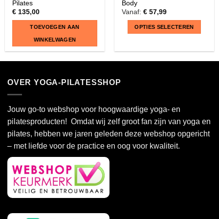
Pilates
Body
€
135,00
Vanaf:
€
57,99
TOEVOEGEN AAN
OPTIES SELECTEREN
WINKELWAGEN
Dit
product
heeft
OVER YOGA-PILATESSHOP
meerdere
variaties.
Deze
Jouw go-to webshop voor hoogwaardige yoga- en
optie
pilatesproducten! Omdat wij zelf groot fan zijn van yoga en
kan
pilates, hebben we jaren geleden deze webshop opgericht
gekozen
– met liefde voor de practice en oog voor kwaliteit.
worden
op
de
productpagina