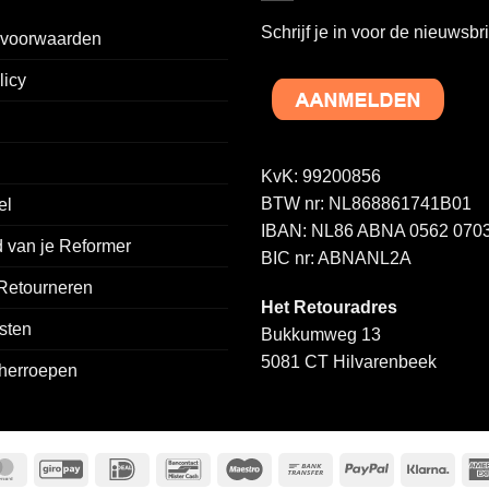
variaties.
Schrijf je in voor de nieuwsbri
voorwaarden
Deze
optie
licy
kan
gekozen
worden
op
KvK: 99200856
de
BTW nr: NL868861741B01
el
a
productpagina
IBAN: NL86 ABNA 0562 0703
 van je Reformer
BIC nr: ABNANL2A
 Retourneren
Het Retouradres
sten
Bukkumweg 13
5081 CT Hilvarenbeek
 herroepen
MasterCard
GiroPay
IDeal
Bancontact
Maestro
Bank
PayPal
Klarn