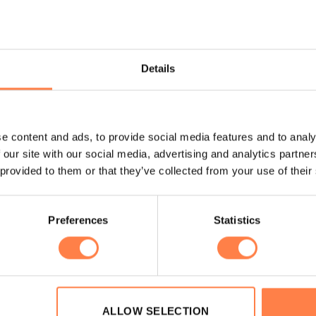
ekzakken kun je gebruiken voor al je essentials.
van de kenmerkende TaviSculpt™ stof die lift, gladstrijkt en fla
Details
e content and ads, to provide social media features and to analy
sted Racerback Tank Top Orchid aan de lucht te laten drogen. O
 our site with our social media, advertising and analytics partn
 provided to them or that they’ve collected from your use of their
de 7/8 Tie Waist Pocket Sportlegging voor dames van Tavi! Wij l
onaliteit worden gecombineerd. Luxe ontmoet prestaties. Gewoo
Preferences
Statistics
zien, maar ook zo presteren. Van broek tot tank top, van hoodies 
droomde is eindelijk bereikbaar!
? Kijk in de onderstaande maattabel welke maat je het beste kun
ALLOW SELECTION