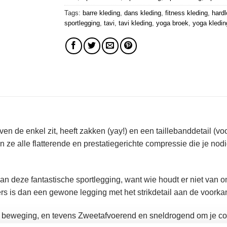
Tags:
barre kleding
,
dans kleding
,
fitness kleding
,
hardl
sportlegging
,
tavi
,
tavi kleding
,
yoga broek
,
yoga kledin
ven de enkel zit, heeft zakken (yay!) en een taillebanddetail (
ze alle flatterende en prestatiegerichte compressie die je nodi
n deze fantastische sportlegging, want wie houdt er niet van om
s is dan een gewone legging met het strikdetail aan de voorkan
 beweging, en tevens Zweetafvoerend en sneldrogend om je comf