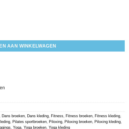
aantal
EN AAN WINKELWAGEN
ten
,
Dans broeken
,
Dans kleding
,
Fitness
,
Fitness broeken
,
Fitness kleding
,
kleding
,
Pilates sportbroeken
,
Piloxing
,
Piloxing broeken
,
Piloxing kleding
,
eggings
,
Yoga
,
Yoga broeken
,
Yoga kleding