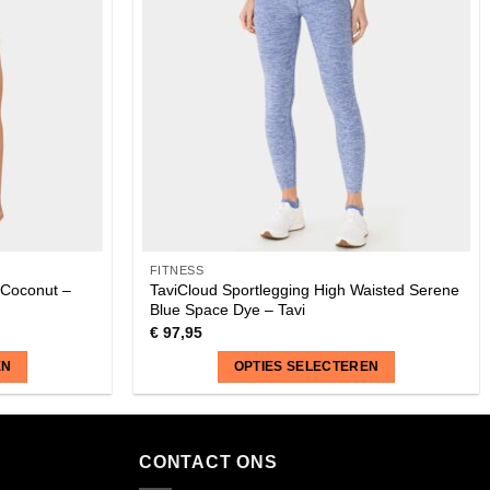
FITNESS
 Coconut –
TaviCloud Sportlegging High Waisted Serene
Blue Space Dye – Tavi
€
97,95
EN
OPTIES SELECTEREN
Dit
product
heeft
CONTACT ONS
meerdere