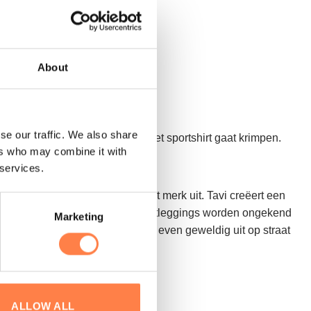
tteert.
About
se our traffic. We also share
p deze manier voorkom je dat het sportshirt gaat krimpen.
ers who may combine it with
 services.
eggen je alle voordelen van dit merk uit. Tavi creëert een
n kent geen plaats bij Tavi. Sportleggings worden ongekend
Marketing
tot jasjes. Alle producten zien er even geweldig uit op straat
t bestellen.
ALLOW ALL