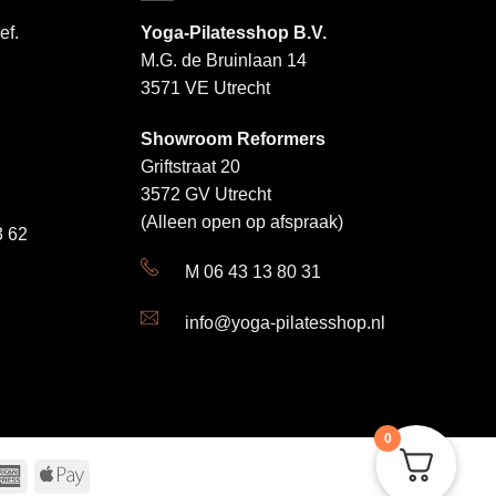
variaties.
ef.
Yoga-Pilatesshop B.V.
Deze
M.G. de Bruinlaan 14
optie
3571 VE Utrecht
kan
gekozen
Showroom Reformers
worden
Griftstraat 20
op
3572 GV Utrecht
de
productpagina
(Alleen open op afspraak)
 62
M 06 43 13 80 31
info@yoga-pilatesshop.nl
0
a
American
Apple