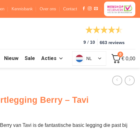
ren
Kennisbank
Over ons
Contact
/
9
10
663 reviews
0
Nieuw
Sale
Acties
NL
€ 0,00
rtlegging Berry – Tavi
erry van Tavi is de fantastische basic legging die past bij