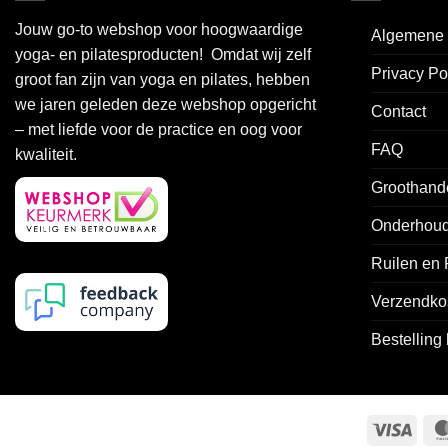
variaties.
variaties.
Jouw go-to webshop voor hoogwaardige
Algemene 
Deze
Deze
yoga- en pilatesproducten! Omdat wij zelf
optie
optie
Privacy Po
groot fan zijn van yoga en pilates, hebben
kan
kan
we jaren geleden deze webshop opgericht
gekozen
gekozen
Contact
worden
worden
– met liefde voor de practice en oog voor
FAQ
op
op
kwaliteit.
de
de
Groothand
productpagina
productpagin
Onderhoud
Ruilen en
Verzendko
Bestelling
Visa