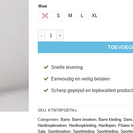
Maat
XS
S
M
L
XL
Tie Waist 7/8 Pocket Sportlegging Berry - Tavi 
TOEVOEG
Snelle levering
Eenvoudig en veilig betalen
Scherp geprijsd en topkwaliteit produc
SKU:
KTW78PSBTN-c
Categorieën:
Barre
,
Barre broeken
,
Barre kleding
,
Dans
Hardloopbroeken
,
Hardloopkleding
,
Hardlopen
,
Pilates 
Sale
,
Sportbroeken
,
Sportkleding
,
Sportkleding
,
Sportl