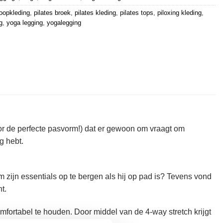
oopkleding
,
pilates broek
,
pilates kleding
,
pilates tops
,
piloxing kleding
,
g
,
yoga legging
,
yogalegging
voor de perfecte pasvorm!) dat er gewoon om vraagt om
g hebt.
 zijn essentials op te bergen als hij op pad is? Tevens vond
t.
ortabel te houden. Door middel van de 4-way stretch krijgt