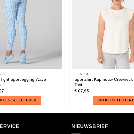
GS
FITNESS
Tight Sportlegging Wave
Sportshirt Kapmouw Crewneck
vi
Tavi
97
€
67,95
PTIES SELECTEREN
OPTIES SELECTER
Dit
product
heeft
ERVICE
NIEUWSBRIEF
meerdere