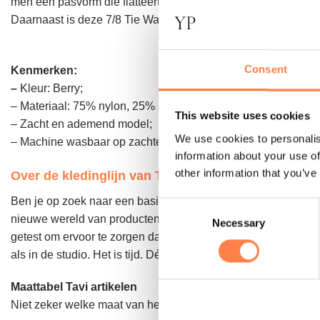
men een pasvorm die flatteert en zijn vorm behoudt en de ste
Daarnaast is deze 7/8 Tie Waist Pocket Sportleggings gemaakt 
Consent
Kenmerken:
–
Kleur: Berry;
– Materiaal: 75% nylon, 25% spandex;
This website uses cookies
– Zacht en ademend model;
We use cookies to personalis
– Machine wasbaar op zachte cyclus. Het is beter om het Twi
information about your use of
other information that you’ve
Over de kledinglijn van Tavi
Ben je op zoek naar een basic sportlegging voor dames? Kies 
Consent
nieuwe wereld van producten waarbij toffe designs en functi
Necessary
Selection
getest om ervoor te zorgen dat ze er niet alleen next level uit
als in de studio. Het is tijd. Dé trainingskast waarvan je ooit 
Maattabel Tavi artikelen
Niet zeker welke maat van het sportshirt voor dames jou past