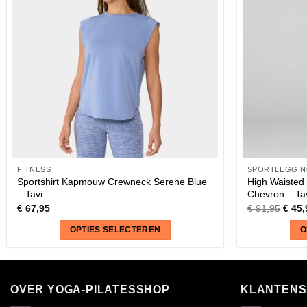
FITNESS
SPORTLEGGIN
Sportshirt Kapmouw Crewneck Serene Blue
High Waisted 
– Tavi
Chevron – Ta
€
67,95
€
91,95
€
45,
OPTIES SELECTEREN
O
Dit
Dit
product
product
heeft
heeft
OVER YOGA-PILATESSHOP
KLANTENS
meerdere
meerdere