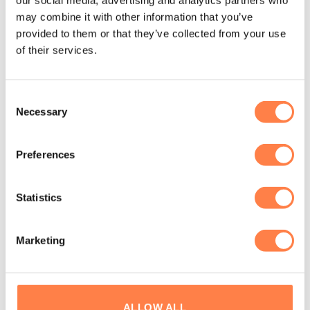
our social media, advertising and analytics partners who
may combine it with other information that you’ve
provided to them or that they’ve collected from your use
of their services.
BARRELS EN BOXES
PILATES
Pilates Arc® – Balanced
Combo Chair III – Align-
Body
Pilates
€
251,61
€
1.375,00
Consent
TOEVOEGEN AAN
TOEVOEGEN AAN
Necessary
Selection
WINKELWAGEN
WINKELWAGEN
Preferences
Statistics
Marketing
ALLOW ALL