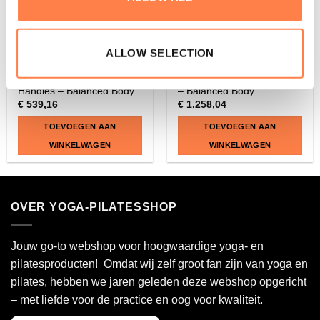
ALLOW SELECTION
PILATES
PILATES
Wunda en Combo Chair
Combo Chair High Back Kit
Handles – Balanced Body
– Balanced Body
€
539,16
€
1.258,04
TOEVOEGEN AAN
TOEVOEGEN AAN
WINKELWAGEN
WINKELWAGEN
OVER YOGA-PILATESSHOP
Jouw go-to webshop voor hoogwaardige yoga- en
pilatesproducten! Omdat wij zelf groot fan zijn van yoga en
pilates, hebben we jaren geleden deze webshop opgericht
– met liefde voor de practice en oog voor kwaliteit.