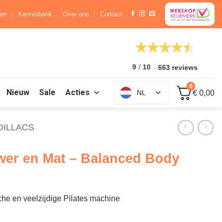
ren
Kennisbank
Over ons
Contact
/
9
10
663 reviews
0
Nieuw
Sale
Acties
NL
€ 0,00
DILLACS
wer en Mat – Balanced Body
he en veelzijdige Pilates machine
Body aantal