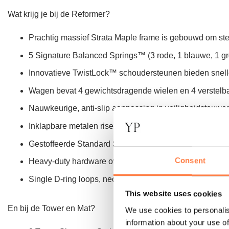
Wat krijg je bij de Reformer?
Prachtig massief Strata Maple frame is gebouwd om stevi
5 Signature Balanced Springs™ (3 rode, 1 blauwe, 1 gr
Innovatieve TwistLock™ schoudersteunen bieden snell
Wagen bevat 4 gewichtsdragende wielen en 4 verstelbare
Nauwkeurige, anti-slip aanpassing in veiligheidstouwe
Inklapbare metalen risers verhogen de katrollen 5cm tot
Gestoffeerde Standard Sitting Box
Consent
Heavy-duty hardware overal gebruikt, en geanodiseerd a
Single D-ring loops, neoprene handles and Foot Strap
This website uses cookies
En bij de Tower en Mat?
We use cookies to personalis
information about your use of