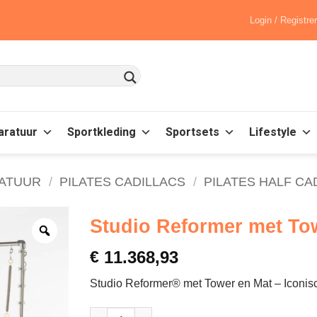
Login / Registre
aratuur
Sportkleding
Sportsets
Lifestyle
RATUUR
/
PILATES CADILLACS
/
PILATES HALF CA
Studio Reformer met To
€
11.368,93
Studio Reformer® met Tower en Mat – Iconisc
Studio Reformer met Tower en Mat – Balanced 