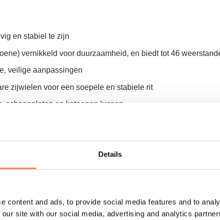
g en stabiel te zijn
oene) vernikkeld voor duurzaamheid, en biedt tot 46 weerstand
e, veilige aanpassingen
 zijwielen voor een soepele en stabiele rit
n, schoenplaten en katoenen lussen
 33cm boven het frame, terwijl de draaibare katrollen een varia
Details
luminium onderdelen om wrijving te verminderen, oxidatie te v
e content and ads, to provide social media features and to analy
 our site with our social media, advertising and analytics partn