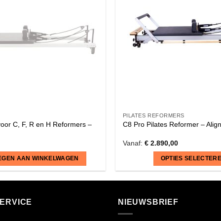
PILATES REFORMERS
oor C, F, R en H Reformers –
C8 Pro Pilates Reformer – Align
Vanaf:
€
2.890,00
EGEN AAN WINKELWAGEN
OPTIES SELECTER
Dit
product
heeft
ERVICE
NIEUWSBRIEF
meerdere