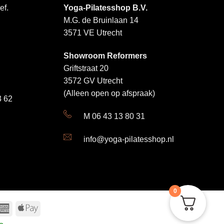
ef.
Yoga-Pilatesshop B.V.
M.G. de Bruinlaan 14
3571 VE Utrecht
Showroom Reformers
Griftstraat 20
3572 GV Utrecht
(Alleen open op afspraak)
 62
M 06 43 13 80 31
info@yoga-pilatesshop.nl
0
a
American
Apple
Express
Pay