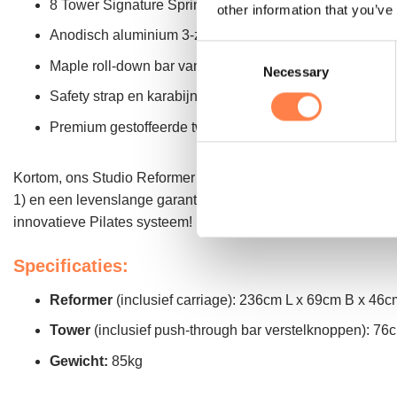
8 Tower Signature Springs: 2 geel (kort), 2 blauw (kort),
other information that you’ve
Anodisch aluminium 3-zijdig Push-Through-Bar schuifsys
Consent
Maple roll-down bar van 58 cm met binnenhaken
Necessary
Selection
Safety strap en karabijnhaak
Premium gestoffeerde twin Conversie Mats om de Refor
Kortom, ons Studio Reformer met Tower en Mat systeem is de 
1) en een levenslange garantie ben je verzekerd van kwalite
innovatieve Pilates systeem!
Specificaties:
Reformer
(inclusief carriage): 236cm L x 69cm B x 46
Tower
(inclusief push-through bar verstelknoppen): 7
Gewicht:
85kg