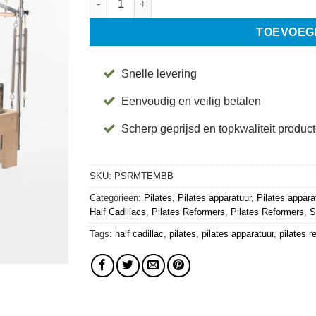
TOEVOEG
Snelle levering
Eenvoudig en veilig betalen
Scherp geprijsd en topkwaliteit produc
SKU:
PSRMTEMBB
Categorieën:
Pilates
,
Pilates apparatuur
,
Pilates appara
Half Cadillacs
,
Pilates Reformers
,
Pilates Reformers
,
S
Tags:
half cadillac
,
pilates
,
pilates apparatuur
,
pilates r