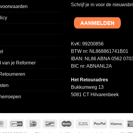
variaties.
Schrijf je in voor de nieuwsbri
voorwaarden
Deze
optie
licy
kan
gekozen
worden
op
KvK: 99200856
de
BTW nr: NL868861741B01
el
productpagina
IBAN: NL86 ABNA 0562 0703
 van je Reformer
BIC nr: ABNANL2A
 Retourneren
Het Retouradres
sten
Bukkumweg 13
5081 CT Hilvarenbeek
 herroepen
MasterCard
GiroPay
IDeal
Bancontact
Maestro
Bank
PayPal
Klarn
Transfer