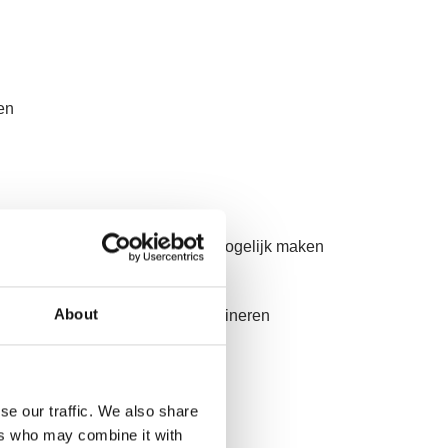
en
bele weerstand in elke richting mogelijk maken
About
oorkomen en “zwart stof” te elimineren
se our traffic. We also share
ers who may combine it with