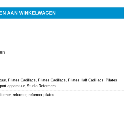
EN AAN WINKELWAGEN
ten
tuur
,
Pilates Cadillacs
,
Pilates Cadillacs
,
Pilates Half Cadillacs
,
Pilates
port apparatuur
,
Studio Reformers
eformer
,
reformer
,
reformer pilates