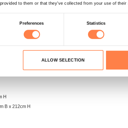
 2 geel (lang) en 2 paars (lang)
 provided to them or that they’ve collected from your use of their
teem dat zich aanpast aan drie hoogtes (optionele 4e zijde apa
Preferences
Statistics
mer om te zetten naar een stabiel oppervlak
ultieme keuze voor wie serieus aan zijn Pilates training wil 
ALLOW SELECTION
it en duurzaamheid. Maak vandaag nog de stap naar een krachti
cm H
6cm B x 212cm H