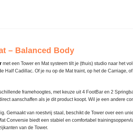
at – Balanced Body
r
met een Tower en Mat systeem tilt je (thuis) studio naar het v
lf Cadillac. Of je nu op de Mat traint, op het de Carriage, of
rschillende framehoogtes, met keuze uit 4 FootBar en 2 Spring
irect aanschaffen als je dit product koopt. Wil je een andere c
dig. Gemaakt van roestvrij staal, beschikt de Tower over een u
 Mat Conversie biedt een stabiel en comfortabel trainingsoppervl
zijkanten van de Tower.