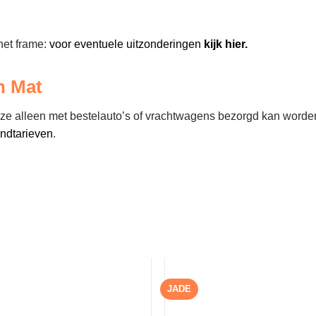
het frame:
voor eventuele uitzonderingen
kijk hier.
n Mat
deze alleen met bestelauto’s of vrachtwagens bezorgd kan worden
endtarieven
.
JADE