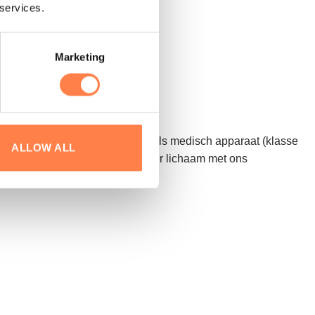
 services.
rt verkrijgbaar)
Marketing
werken. Met een CE-goedkeuring als medisch apparaat (klasse
ALLOW ALL
ger, flexibeler en gebalanceerder lichaam met ons