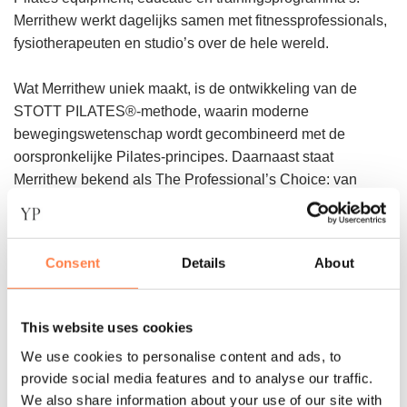
Merrithew werkt dagelijks samen met fitnessprofessionals,
fysiotherapeuten en studio’s over de hele wereld.
Wat Merrithew uniek maakt, is de ontwikkeling van de
STOTT PILATES®-methode, waarin moderne
bewegingswetenschap wordt gecombineerd met de
oorspronkelijke Pilates-principes. Daarnaast staat
Merrithew bekend als The Professional’s Choice: van
duurzame Reformers en Stability Chairs tot slimme
accessoires voor mat- en apparatuurtraining. Met meer dan
90.000 opgeleide instructeurs wereldwijd is Merrithew een
Consent
Details
About
merk dat staat voor kwaliteit, innovatie en vertrouwen.
Zowel in de studio én daarbuiten.
This website uses cookies
STOTT haalt de pilatesstudio-ervaring in huis. Het merk
We use cookies to personalise content and ads, to
biedt een grote omvang van pilates-apparatuur,
provide social media features and to analyse our traffic.
accessoires en onderwijs. STOTT PILATES oefeningen
We also share information about your use of our site with
verbetert de kernkracht en brengt de spieren rond de