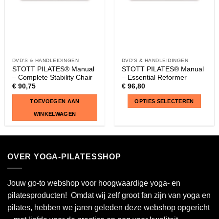
DVD'S & HANDLEIDINGEN
DVD'S & HANDLEIDINGEN
STOTT PILATES® Manual
STOTT PILATES® Manual
– Complete Stability Chair
– Essential Reformer
€
90,75
€
96,80
TOEVOEGEN AAN
OPTIES SELECTEREN
WINKELWAGEN
Dit
product
heeft
OVER YOGA-PILATESSHOP
meerdere
variaties.
Deze
Jouw go-to webshop voor hoogwaardige yoga- en
optie
pilatesproducten! Omdat wij zelf groot fan zijn van yoga en
kan
pilates, hebben we jaren geleden deze webshop opgericht
gekozen