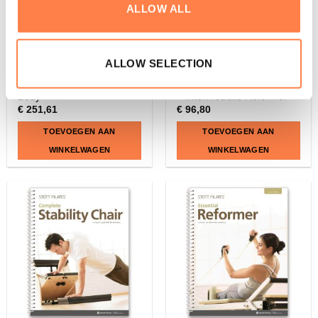
ALLOW ALL
ALLOW SELECTION
BARRELS EN BOXES
DVD'S & HANDLEIDINGEN
Pilates Arc® – Balanced
STOTT PILATES® Manual
Body
– Intermediate Reformer
€
251,61
€
96,80
TOEVOEGEN AAN
TOEVOEGEN AAN
WINKELWAGEN
WINKELWAGEN