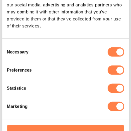
our social media, advertising and analytics partners who
gewrichten in evenwicht. Als gevolg verbetert de manier
may combine it with other information that you’ve
waarop uw lichaam functioneert, eruitziet en aanvoelt.
provided to them or that they’ve collected from your use
of their services.
Benieuwd naar de andere artikelen van STOTT pilates?
Klik
hier
om ze te bekijken.
Consent
Necessary
Selection
Andere suggesties…
Preferences
Statistics
Marketing