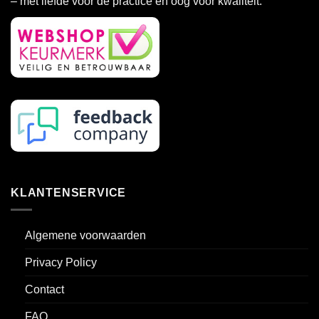
– met liefde voor de practice en oog voor kwaliteit.
worden
op
de
productpagina
KLANTENSERVICE
Algemene voorwaarden
Privacy Policy
Contact
FAQ