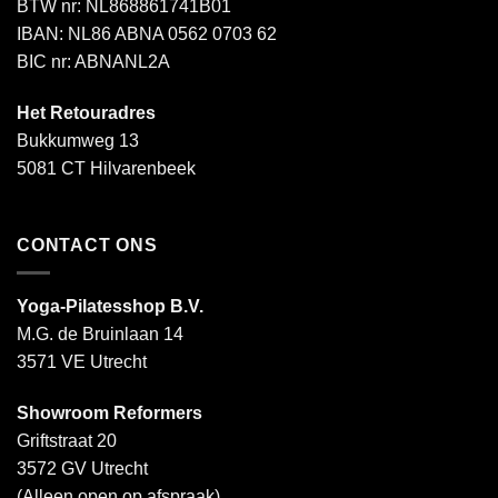
BTW nr: NL868861741B01
IBAN: NL86 ABNA 0562 0703 62
BIC nr: ABNANL2A
Het Retouradres
Bukkumweg 13
5081 CT Hilvarenbeek
CONTACT ONS
Yoga-Pilatesshop B.V.
M.G. de Bruinlaan 14
3571 VE Utrecht
Showroom Reformers
Griftstraat 20
3572 GV Utrecht
(Alleen open op afspraak)