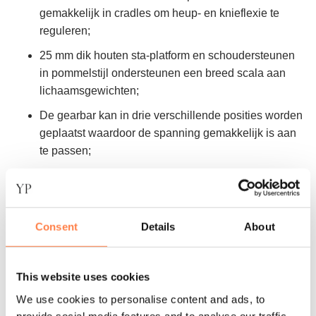
gemakkelijk in cradles om heup- en knieflexie te
reguleren;
25 mm dik houten sta-platform en schoudersteunen
in pommelstijl ondersteunen een breed scala aan
lichaamsgewichten;
De gearbar kan in drie verschillende posities worden
geplaatst waardoor de spanning gemakkelijk is aan
te passen;
Zo blijven ook de schoudersteunen stevig op hun
plaats en kunnen gemakkelijk worden verwijderd om
te worden opgeborgen;
Consent
Details
About
Uitbreidbaar – voeg een
SPX® Max Verticaal Frame
toe voor Cadillac-functionaliteit;
Optionele
Mat Converter
– maakt het mogelijk om
This website uses cookies
Mat oefeningen te doen op een comfortabel,
We use cookies to personalise content and ads, to
verhoogd oppervlak;
provide social media features and to analyse our traffic.