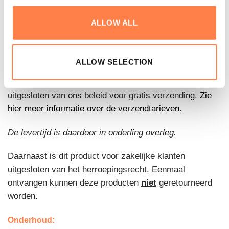
2 jaar: Alle andere onderdelen van de Reformer.
ALLOW ALL
Levering:
Dit product wordt op een pallet afgeleverd, wat inhoudt
ALLOW SELECTION
dat deze alleen met bestelauto’s of vrachtwagens
bezorgd kan worden. Palletleveringsproducten zijn
uitgesloten van ons beleid voor gratis verzending.
Zie
hier meer informatie over de verzendtarieven
.
De levertijd is daardoor in onderling overleg.
Daarnaast is dit product voor zakelijke klanten
uitgesloten van het herroepingsrecht. Eenmaal
ontvangen kunnen deze producten
niet
geretourneerd
worden.
Onderhoud: