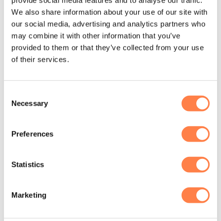
We also share information about your use of our site with
De nieuwe Comfort Footbar is gemakkelijker te
our social media, advertising and analytics partners who
gebruiken voor gevoelige voeten en handen;
may combine it with other information that you’ve
Gemakkelijk te verplaatsen dankzij de wielen;
provided to them or that they’ve collected from your use
of their services.
Tevens is er een rollende voet beschikbaar voor extra
gemak bij het opbergen van gestapelde Reformers.
Consent
Garantie:
Necessary
Selection
Inclusief beperkte levenslange garantie: Aluminium
rails, onderdelen van het frame en bijbehorend
Preferences
laswerk, standaard gearbar maar ook de
footbarmechanismen (exclusief rubberen footbar).
Statistics
90 dagen: Bekleding.
1 jaar: Touwen, straps, spring clips, kunststof houders
Marketing
voor poeliestangen, comfort footbar, spring covers en
zo ook de plastic houders.