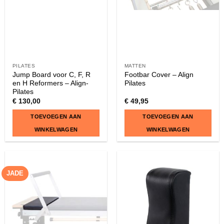
PILATES
MATTEN
Jump Board voor C, F, R
Footbar Cover – Align
en H Reformers – Align-
Pilates
Pilates
€
130,00
€
49,95
TOEVOEGEN AAN
TOEVOEGEN AAN
WINKELWAGEN
WINKELWAGEN
JADE