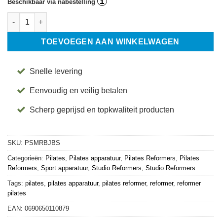
i
Beschikbaar via nabestelling
SPX Max Reformer Bundle (Jet Black)- Merrithew aantal
TOEVOEGEN AAN WINKELWAGEN
Snelle levering
Eenvoudig en veilig betalen
Scherp geprijsd en topkwaliteit producten
SKU:
PSMRBJBS
Categorieën:
Pilates
,
Pilates apparatuur
,
Pilates Reformers
,
Pilates
Reformers
,
Sport apparatuur
,
Studio Reformers
,
Studio Reformers
Tags:
pilates
,
pilates apparatuur
,
pilates reformer
,
reformer
,
reformer
pilates
EAN:
0690650110879