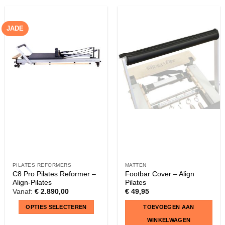
JADE
PILATES REFORMERS
MATTEN
C8 Pro Pilates Reformer –
Footbar Cover – Align
Align-Pilates
Pilates
Vanaf:
€
2.890,00
€
49,95
OPTIES SELECTEREN
TOEVOEGEN AAN
WINKELWAGEN