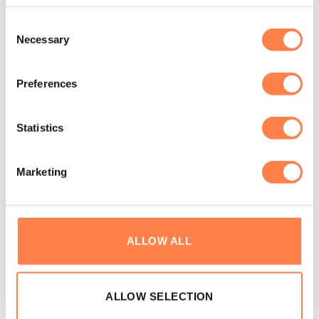
Uitbreidbaar – voeg een
SPX® Max Verticaal Frame
Consent
toe voor Cadillac-functionaliteit;
Necessary
Selection
Optionele
Mat Converter
– maakt het mogelijk om
Mat oefeningen te doen op een comfortabel,
Preferences
verhoogd oppervlak;
De nieuwe Comfort Footbar is gemakkelijker te
Statistics
gebruiken voor gevoelige voeten en handen;
Gemakkelijk te verplaatsen dankzij de wielen;
Marketing
Tevens is er een rollende voet beschikbaar voor extra
gemak bij het opbergen van gestapelde Reformers.
ALLOW ALL
Garantie:
Inclusief beperkte levenslange garantie: Aluminium
rails, onderdelen van het frame en bijbehorend
ALLOW SELECTION
laswerk, standaard gearbar maar ook de