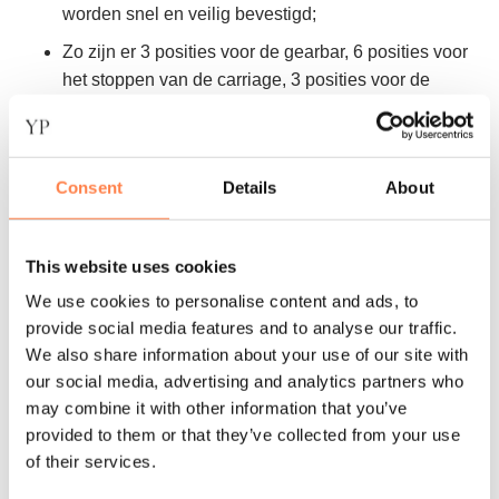
worden snel en veilig bevestigd;
Zo zijn er 3 posities voor de gearbar, 6 posities voor
het stoppen van de carriage, 3 posities voor de
hoofdsteun, en 4 posities voor de footbar;
Robuuste en verstelbare vier-positie footbar valt
gemakkelijk in cradles om heup- en knieflexie te
Consent
Details
About
reguleren;
25 mm dik houten sta-platform en schoudersteunen
This website uses cookies
in pommelstijl ondersteunen een breed scala aan
lichaamsgewichten;
We use cookies to personalise content and ads, to
provide social media features and to analyse our traffic.
De gearbar kan in drie verschillende posities worden
We also share information about your use of our site with
geplaatst waardoor de spanning gemakkelijk is aan
our social media, advertising and analytics partners who
te passen;
may combine it with other information that you’ve
Zo blijven ook de schoudersteunen stevig op hun
provided to them or that they’ve collected from your use
plaats en kunnen gemakkelijk worden verwijderd om
of their services.
te worden opgeborgen;