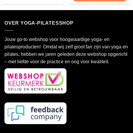
Dit
product
heeft
OVER YOGA-PILATESSHOP
meerdere
variaties.
Deze
Jouw go-to webshop voor hoogwaardige yoga- en
optie
pilatesproducten! Omdat wij zelf groot fan zijn van yoga en
kan
pilates, hebben we jaren geleden deze webshop opgericht
gekozen
– met liefde voor de practice en oog voor kwaliteit.
worden
op
de
productpagina