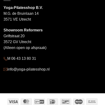
Yoga-Pilatesshop B.V.
M.G. de Bruinlaan 14
3571 VE Utrecht
Showroom Reformers
Griftstraat 20
3572 GV Utrecht
(Alleen open op afspraak)
M 06 43 13 80 31
info@yoga-pilatesshop.nl
Visa
MasterCard
GiroPay
IDeal
Bancontact
Maestro
Bank