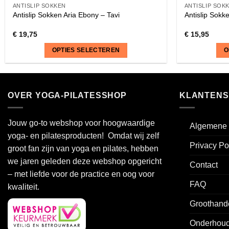
ANTISLIP SOKKEN
ANTISLIP SOK
Antislip Sokken Aria Ebony – Tavi
Antislip Sokke
€
19,75
€
15,95
OPTIES SELECTEREN
O
Dit
Dit
product
product
heeft
heeft
OVER YOGA-PILATESSHOP
KLANTENS
meerdere
meerdere
variaties.
variaties.
Jouw go-to webshop voor hoogwaardige
Algemene 
Deze
Deze
yoga- en pilatesproducten! Omdat wij zelf
optie
optie
Privacy Po
groot fan zijn van yoga en pilates, hebben
kan
kan
we jaren geleden deze webshop opgericht
gekozen
gekozen
Contact
worden
worden
– met liefde voor de practice en oog voor
FAQ
op
op
kwaliteit.
de
de
Groothand
productpagina
productpagin
Onderhoud