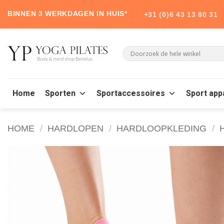
Skip
BINNEN 3 WERKDAGEN IN HUIS*
+31 (0)6 43 13 80 31
to
content
Home
Sporten
Sportaccessoires
Sport app
HOME
/
HARDLOPEN
/
HARDLOOPKLEDING
/