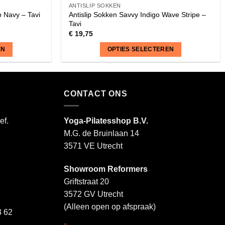
ANTISLIP SOKKEN
Antislip Sokken Savvy Indigo Wave Stripe –
p Navy – Tavi
Tavi
€
19,75
EN
OPTIES SELECTEREN
Dit
product
heeft
CONTACT ONS
meerdere
variaties.
ef.
Yoga-Pilatesshop B.V.
Deze
M.G. de Bruinlaan 14
optie
3571 VE Utrecht
kan
gekozen
Showroom Reformers
worden
Griftstraat 20
op
3572 GV Utrecht
de
productpagina
(Alleen open op afspraak)
 62