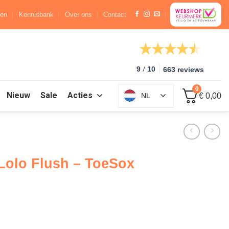
ren
Kennisbank
Over ons
Contact
/
9
10
663 reviews
0
Nieuw
Sale
Acties
NL
€ 0,00
Lolo Flush – ToeSox