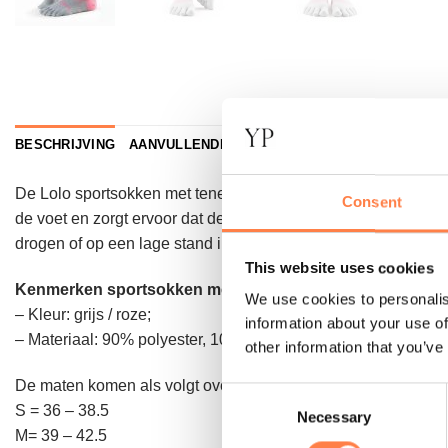
BESCHRIJVING
AANVULLENDE INFORMATIE
De Lolo sportsokken met tenen van ToeSox zijn ideaal voor ha
Consent
de voet en zorgt ervoor dat de pezen, botten en spieren goe
drogen of op een lage stand in de droger. Geen bleekmiddel o
This website uses cookies
Kenmerken sportsokken met tenen
We use cookies to personalis
– Kleur: grijs / roze;
information about your use of
– Materiaal: 90% polyester, 10% spandex.
other information that you’ve
De maten komen als volgt overeen met schoenmaten:
Consent
S = 36 – 38.5
Necessary
Selection
M= 39 – 42.5