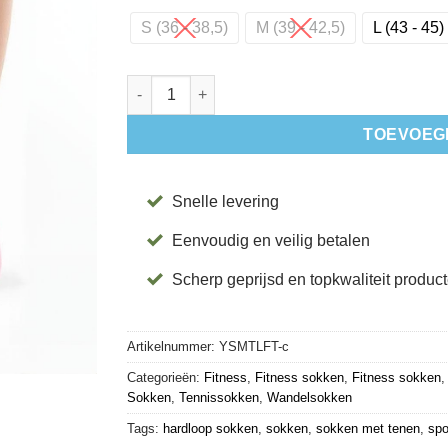
S (36 - 38,5)
M (39 - 42,5)
L (43 - 45)
Sportsokken Met Tenen Lolo Flush - ToeSox aa
TOEVOEG
Snelle levering
Eenvoudig en veilig betalen
Scherp geprijsd en topkwaliteit produc
Artikelnummer:
YSMTLFT-c
Categorieën:
Fitness
,
Fitness sokken
,
Fitness sokken
Sokken
,
Tennissokken
,
Wandelsokken
Tags:
hardloop sokken
,
sokken
,
sokken met tenen
,
spo