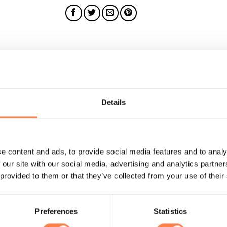
rdlopen, wandelen, fietsen of andere sportieve activiteiten. De
Details
d hun werk kan doen. De sokken zijn machine wasbaar, binnenste
f ijzer gebruiken.
e content and ads, to provide social media features and to analy
 our site with our social media, advertising and analytics partn
 provided to them or that they’ve collected from your use of their
Preferences
Statistics