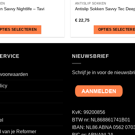
KEN
ANTISLIP SOKKEN
n Savvy Nightlife – Tavi
Antislip Sokken Savvy Tec Dee
€
22,75
PTIES SELECTEREN
OPTIES SELECTER
Dit
product
heeft
ERVICE
NIEUWSBRIEF
meerdere
variaties.
Schrijf je in voor de nieuwsbri
voorwaarden
Deze
optie
licy
kan
gekozen
worden
op
KvK: 99200856
de
BTW nr: NL868861741B01
el
a
productpagina
IBAN: NL86 ABNA 0562 0703
 van je Reformer
BIC nr: ABNANL2A