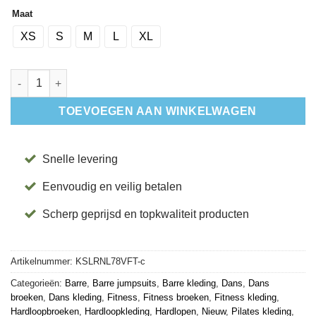
Maat
XS
S
M
L
XL
Sportlegging Rib Naadloos 7/8 Vintage Floral - Tavi aantal
TOEVOEGEN AAN WINKELWAGEN
Snelle levering
Eenvoudig en veilig betalen
Scherp geprijsd en topkwaliteit producten
Artikelnummer:
KSLRNL78VFT-c
Categorieën:
Barre
,
Barre jumpsuits
,
Barre kleding
,
Dans
,
Dans
broeken
,
Dans kleding
,
Fitness
,
Fitness broeken
,
Fitness kleding
,
Hardloopbroeken
,
Hardloopkleding
,
Hardlopen
,
Nieuw
,
Pilates kleding
,