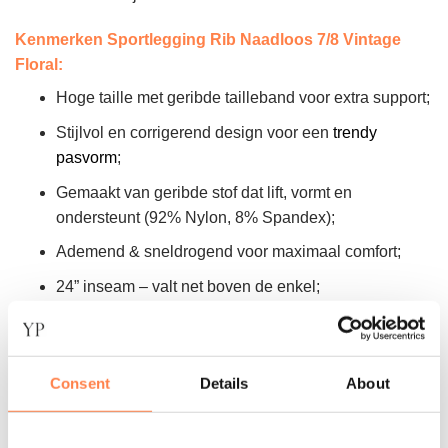
Kenmerken Sportlegging Rib Naadloos 7/8 Vintage
Floral:
Hoge taille met geribde tailleband voor extra support;
Stijlvol en corrigerend design voor een
trendy
pasvorm
;
Gemaakt van geribde stof dat lift, vormt en
ondersteunt (92% Nylon, 8% Spandex);
Ademend & sneldrogend voor maximaal comfort;
24” inseam – valt net boven de enkel;
Flatlock (liggende) naden voor comfort en
duurzaamheid;
Kleur: Zwart met rode, witte en groene accenten;
Consent
Details
About
Patroon: Bloemen.