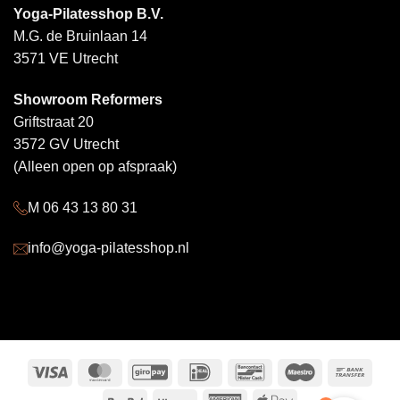
Yoga-Pilatesshop B.V.
M.G. de Bruinlaan 14
3571 VE Utrecht
Showroom Reformers
Griftstraat 20
3572 GV Utrecht
(Alleen open op afspraak)
M 06 43 13 80 31
info@yoga-pilatesshop.nl
Visa
MasterCard
GiroPay
IDeal
Bancontact
Maestro
Bank
Trans