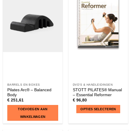
BARRELS EN BOXES
DVD'S & HANDLEIDINGEN
Pilates Arc® – Balanced
STOTT PILATES® Manual
Body
– Essential Reformer
€
251,61
€
96,80
TOEVOEGEN AAN
OPTIES SELECTEREN
WINKELWAGEN
Dit