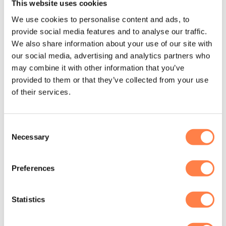
This website uses cookies
Instructie voor het wassen:
We use cookies to personalise content and ads, to
Voor een lange levensduur was je de legging koud met
provide social media features and to analyse our traffic.
soortgelijke kleuren. Vermijd bleekmiddel en
We also share information about your use of our site with
wasverzachter, en droog bij voorkeur in de schaduw of op
our social media, advertising and analytics partners who
lage temperatuur in de droger. Strijken of chemisch
may combine it with other information that you’ve
reinigen wordt afgeraden, zodat de stof zijn vorm,
provided to them or that they’ve collected from your use
of their services.
elasticiteit en kwaliteit behoudt.
Over het merk
Consent
Tavi begon met één helder doel: het creëren van de beste
Necessary
Selection
antislipsokken en kleding voor practices zoals yoga,
pilates en barre. Ontworpen door ervaren barre-
Preferences
instructeurs, combineren de sokken en kleren ultieme
wearables tijdens het sporten. Wat begon met sokken,
groeide uit tot een merk dat hoogwaardige, duurzame en
Statistics
stijlvolle producten ontwikkelt voor beweging.