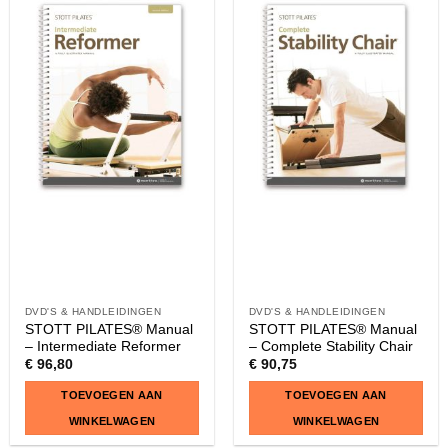
product
heeft
meerdere
variaties.
Deze
optie
kan
gekozen
worden
op
de
productpagina
DVD'S & HANDLEIDINGEN
DVD'S & HANDLEIDINGEN
STOTT PILATES® Manual
STOTT PILATES® Manual
– Intermediate Reformer
– Complete Stability Chair
€
96,80
€
90,75
TOEVOEGEN AAN
TOEVOEGEN AAN
WINKELWAGEN
WINKELWAGEN