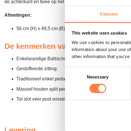
de achterkant en twee op het pedaal, wat resulteert in 24 mo
Consent
Afmetingen:
56 cm (H) x 49,5 cm (B) x 76 cm (L)
This website uses cookies
We use cookies to personalis
De kenmerken van de Split Pedal 
information about your use of
other information that you’ve
Enkelwandige Baltische berkenhout constructie;
Gestoffeerde zitting;
Consent
Necessary
Selection
Traditioneel enkel pedaal;
Massief houten split pedaal en voetkussen met comforta
Tot slot veer post wisselsysteem met 2 standaard chair
Levering