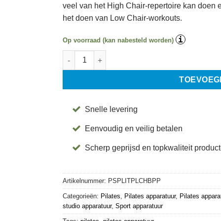
veel van het High Chair-repertoire kan doen 
het doen van Low Chair-workouts.
i
Op voorraad (kan nabesteld worden)
Split Pedal Low Chair met Handgrepen en Beuge
TOEVOEG
Snelle levering
Eenvoudig en veilig betalen
Scherp geprijsd en topkwaliteit produc
Artikelnummer:
PSPLITPLCHBPP
Categorieën:
Pilates
,
Pilates apparatuur
,
Pilates appara
studio apparatuur
,
Sport apparatuur