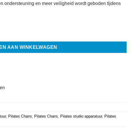
en ondersteuning en meer veiligheid wordt geboden tijdens
ls - Peak Pilates® aantal
EN AAN WINKELWAGEN
ten
tuur
,
Pilates Chairs
,
Pilates Chairs
,
Pilates studio apparatuur
,
Pilates