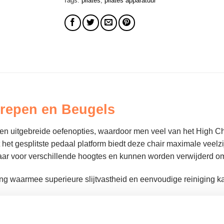
Tags:
pilates
,
pilates apparatuur
grepen en Beugels
n uitgebreide oefenopties, waardoor men veel van het High Cha
et gesplitste pedaal platform biedt deze chair maximale veelzi
baar voor verschillende hoogtes en kunnen worden verwijderd om 
ng waarmee superieure slijtvastheid en eenvoudige reiniging k
et wisselen van veren snel en probleemloos te laten verlopen. 