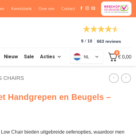
ren
Kennisbank
Over ons
Contact
/
9
10
663 reviews
0
Nieuw
Sale
Acties
NL
€ 0,00
S CHAIRS
met Handgrepen en Beugels –
 Low Chair bieden uitgebreide oefenopties, waardoor men