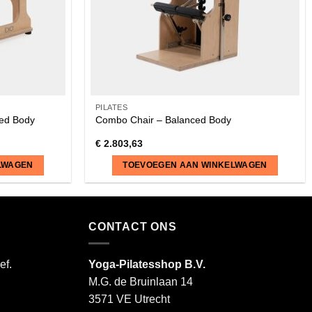
PILATES
ced Body
Combo Chair – Balanced Body
€
2.803,63
LWAGEN
TOEVOEGEN AAN WINKELWAGEN
CONTACT ONS
ef.
Yoga-Pilatesshop B.V.
M.G. de Bruinlaan 14
3571 VE Utrecht