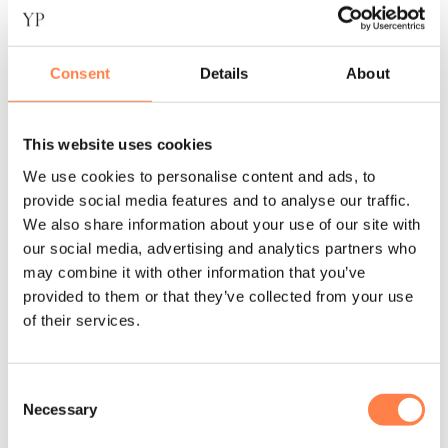
home gym.
Kenmerken Soft Kettlebell 4,5 kg:
Consent
Details
About
Luxe kettlebell voor kracht- en core training;
Geschikt voor full body workouts;
This website uses cookies
Ideaal voor swings, squats, lunges en snatches;
We use cookies to personalise content and ads, to
provide social media features and to analyse our traffic.
Stevige handgreep voor extra grip en controle;
We also share information about your use of our site with
Zachte gewatteerde buitenzijde voor extra comfort;
our social media, advertising and analytics partners who
may combine it with other information that you’ve
Beschermt vloeren tijdens het trainen;
provided to them or that they’ve collected from your use
Ondersteunt kracht, balans en stabiliteit;
of their services.
Gemaakt van hoogwaardige fitnessmaterialen;
Afmetingen: 18 x 18 x 25 cm;
Consent
Necessary
Selection
Gewicht: 10lb / 4,5 kg;