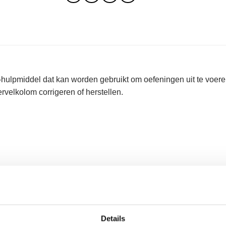
s-hulpmiddel dat kan worden gebruikt om oefeningen uit te voer
rvelkolom corrigeren of herstellen.
velkolom uit te lijnen en te mobiliseren en kan ook helpen bij 
Details
r superieur comfort terwijl het ook voldoet aan verschillende 