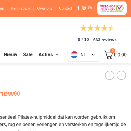
ren
Kennisbank
Over ons
Contact
/
9
10
663 reviews
0
Nieuw
Sale
Acties
NL
€ 0,00
thew®
sentieel Pilates-hulpmiddel dat kan worden gebruikt om
rs, rug en benen verlengen en versterken en tegelijkertijd de