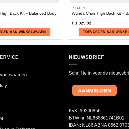
PILATES
High Back Kit – Balanced Body
Wunda Chair High Back Kit – 
€
1.329,92
EGEN AAN WINKELWAGEN
TOEVOEGEN AAN WINKE
ERVICE
NIEUWSBRIEF
Schrijf je in voor de nieuwsbri
voorwaarden
licy
KvK: 99200856
BTW nr: NL868861741B01
el
IBAN: NL86 ABNA 0562 0703