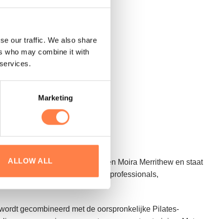
se our traffic. We also share
ers who may combine it with
 services.
Marketing
everde schroeven
ALLOW ALL
richt in Toronto door Lindsay en Moira Merrithew en staat
rkt dagelijks samen met fitnessprofessionals,
rdt gecombineerd met de oorspronkelijke Pilates-