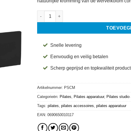
natuurlijke kromming van de wervelkolom corr
Spine Corrector - Merrithew® aantal
TOEVOEG
Snelle levering
Eenvoudig en veilig betalen
Scherp geprijsd en topkwaliteit produc
Artikelnummer:
PSCM
Categorieën:
Pilates
,
Pilates apparatuur
,
Pilates studio
Tags:
pilates
,
pilates accessoires
,
pilates apparatuur
EAN:
0690650010117