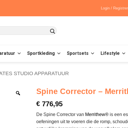
Login / Registre
aratuur
Sportkleding
Sportsets
Lifestyle
LATES STUDIO APPARATUUR
Spine Corrector – Merri
€
776,95
De Spine Corrector van
Merrithew®
is een es
oefeningen uit te voeren die de romp, schoude