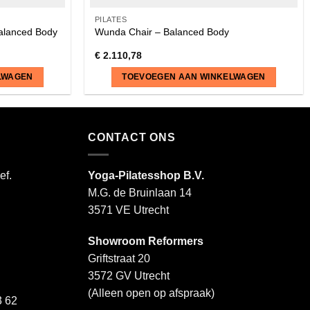
PILATES
Balanced Body
Wunda Chair – Balanced Body
€
2.110,78
LWAGEN
TOEVOEGEN AAN WINKELWAGEN
CONTACT ONS
ef.
Yoga-Pilatesshop B.V.
M.G. de Bruinlaan 14
3571 VE Utrecht
Showroom Reformers
Griftstraat 20
3572 GV Utrecht
(Alleen open op afspraak)
 62