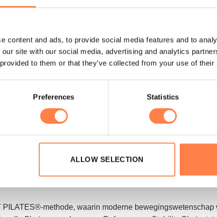
en?
Kijk dan hier naar de uitleg
.
e content and ads, to provide social media features and to analy
 our site with our social media, advertising and analytics partn
t;
 provided to them or that they’ve collected from your use of their
Preferences
Statistics
 geïnstalleerde beugels te bevestigen, met behulp van meegel
ALLOW SELECTION
innen mindful movement en Pilates. Het merk werd in 1988 opge
ates equipment, educatie en trainingsprogramma’s. Merrithew we
TT PILATES®-methode, waarin moderne bewegingswetenschap wo