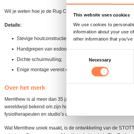
Wil je weten hoe je de Rug Corrector het beste kunt gebruik
This website uses cookies
We use cookies to personalis
Details:
information about your use of
Stevige houtconstructie van massief Baltisch berkenhou
other information that you’ve
Handgrepen van esdoornhout;
Consent
Dichte schuimvulling;
Necessary
Selection
Enige montage vereist om voorgeboorde pluggen op de
Over het merk
Merrithew is al meer dan 35 jaar een toonaangevende naam b
wereldwijd bekend om zijn hoge kwaliteitsstandaarden in Pil
fysiotherapeuten en studio’s over de hele wereld.
Wat Merrithew uniek maakt, is de ontwikkeling van de STO