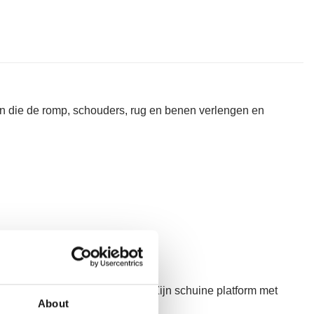
en die de romp, schouders, rug en benen verlengen en
het verbeteren van de houding. Zijn schuine platform met
About
behoeften van de cliënt.