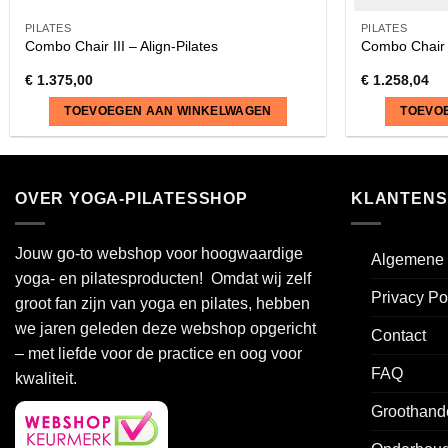
PILATES
PILATES
Combo Chair III – Align-Pilates
Combo Chair 
€
1.375,00
€
1.258,04
TOEVOEGEN AAN WINKELWAGEN
TOEVO
OVER YOGA-PILATESSHOP
KLANTENS
Jouw go-to webshop voor hoogwaardige
Algemene 
yoga- en pilatesproducten! Omdat wij zelf
Privacy Po
groot fan zijn van yoga en pilates, hebben
we jaren geleden deze webshop opgericht
Contact
– met liefde voor de practice en oog voor
FAQ
kwaliteit.
Groothand