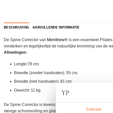
BESCHRIJVING
AANVULLENDE INFORMATIE
De Spine Corrector van
Merrithew®
is een essentieel Pilate
versterken en tegelijkertijd de natuurlijke kromming van de we
Afmetingen:
Lengte:78 cm;
Breedte (zonder handvaten): 55 cm;
Breedte (met handvaten): 81 cm;
Gewicht: 11 kg.
De Spine Corrector is tevens een ideaal hulpmiddel om de wer
Consent
stevige schuimvulling en gladde houten handgrepen zorgen voo