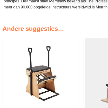
principes. Daarnaast staat Merrithew bekend als The Profess
meer dan 90.000 opgeleide instructeurs wereldwijd is Merrithe
Andere suggesties…