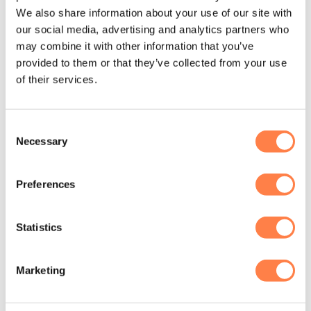
decades promoting the benefits of responsible exercise
We also share information about your use of our site with
®
™
through their brands STOTT PILATES
, ZEN•GA
and
our social media, advertising and analytics partners who
™
™
may combine it with other information that you’ve
CORE
Athletic Conditioning & Performance Training
.
provided to them or that they’ve collected from your use
Working closely with a team of physical therapists, sports
of their services.
medicine and fitness professionals, they ensure all
programming is aligned with current scientific and
biomechanical research.
Consent
Necessary
Selection
Andere suggesties…
Preferences
Statistics
Marketing