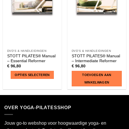
DVD'S & HANDLEIDINGEN
DVD'S & HANDLEIDINGEN
STOTT PILATES® Manual
STOTT PILATES® Manual
– Essential Reformer
– Intermediate Reformer
€
96,80
€
96,80
OPTIES SELECTEREN
TOEVOEGEN AAN
WINKELWAGEN
Dit
product
heeft
OVER YOGA-PILATESSHOP
meerdere
variaties.
Deze
Jouw go-to webshop voor hoogwaardige yoga- en
optie