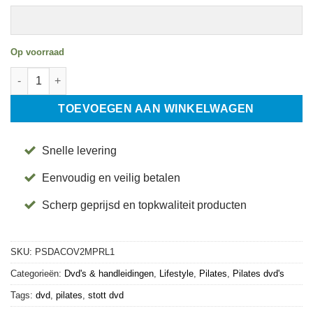
Op voorraad
Pilates DVD - Athletic Conditioning on V2 Max Plus™ Reformer, 
TOEVOEGEN AAN WINKELWAGEN
Snelle levering
Eenvoudig en veilig betalen
Scherp geprijsd en topkwaliteit producten
SKU:
PSDACOV2MPRL1
Categorieën:
Dvd's & handleidingen
,
Lifestyle
,
Pilates
,
Pilates dvd's
Tags:
dvd
,
pilates
,
stott dvd