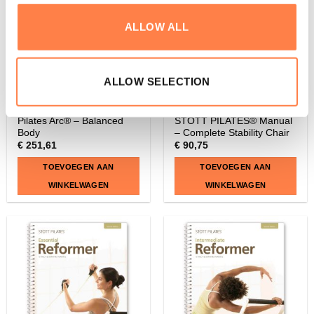
ALLOW ALL
ALLOW SELECTION
BARRELS EN BOXES
DVD'S & HANDLEIDINGEN
Pilates Arc® – Balanced
STOTT PILATES® Manual
Body
– Complete Stability Chair
€
251,61
€
90,75
TOEVOEGEN AAN
TOEVOEGEN AAN
WINKELWAGEN
WINKELWAGEN