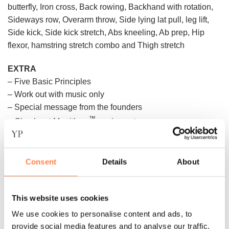
butterfly, Iron cross, Back rowing, Backhand with rotation,
Sideways row, Overarm throw, Side lying lat pull, leg lift,
Side kick, Side kick stretch, Abs kneeling, Ab prep, Hip
flexor, hamstring stretch combo and Thigh stretch
EXTRA
– Five Basic Principles
– Work out with music only
– Special message from the founders
™
– Check out Merrithew
equipment
– Learn about instructor training
– Reformer features and safety
™
– V2 Max Plus
Deluxe Reformer
Consent
Details
About
INSTRUCTORS
This website uses cookies
Moira Merrithew
, together with President and CEO of
We use cookies to personalise content and ads, to
™
Merrithew
, Lindsay G. Merrithew, has spent over two
provide social media features and to analyse our traffic.