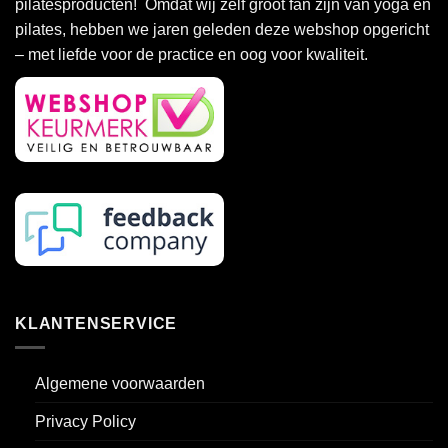
pilatesproducten! Omdat wij zelf groot fan zijn van yoga en
kan
pilates, hebben we jaren geleden deze webshop opgericht
gekozen
– met liefde voor de practice en oog voor kwaliteit.
worden
op
de
productpagina
KLANTENSERVICE
Algemene voorwaarden
Privacy Policy