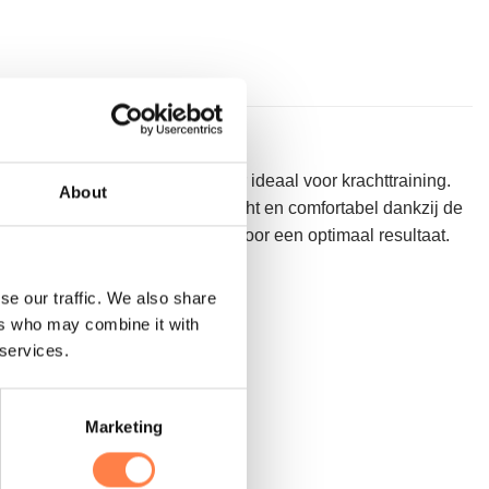
 extra weerstand en is daardoor ideaal voor krachttraining.
About
den een handgreep. De ring is zacht en comfortabel dankzij de
n en romp systematisch trainen voor een optimaal resultaat.
se our traffic. We also share
ers who may combine it with
 services.
Marketing