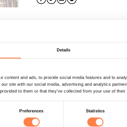
gen aan basis oefeningen. Deze compacte pilates ring zorgt voor
Details
e spieren. De ring is omhuld in glasvezel en heeft aan beide zij
intense pilates oefeningen. Met deze pilates ring kun je je bene
e content and ads, to provide social media features and to analy
 our site with our social media, advertising and analytics partn
 provided to them or that they’ve collected from your use of their
entjes in EVA-schuim, NBR-rubber;
Preferences
Statistics
hier
andere pilates ringen
.