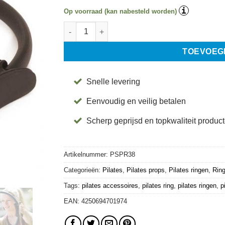
i
Op voorraad (kan nabesteld worden)
SISSEL® Pilates Ring - 38 cm aantal
TOEVOEG
Snelle levering
Eenvoudig en veilig betalen
Scherp geprijsd en topkwaliteit produc
Artikelnummer:
PSPR38
Categorieën:
Pilates
,
Pilates props
,
Pilates ringen
,
Rin
Tags:
pilates accessoires
,
pilates ring
,
pilates ringen
,
p
EAN:
4250694701974