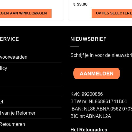
€
59,00
EGEN AAN WINKELWAGEN
OPTIES SELECTER
Dit
product
heeft
ERVICE
NIEUWSBRIEF
meerdere
variaties.
Schrijf je in voor de nieuwsbri
voorwaarden
Deze
optie
licy
kan
gekozen
worden
op
KvK: 99200856
de
BTW nr: NL868861741B01
el
productpagina
IBAN: NL86 ABNA 0562 0703
 van je Reformer
BIC nr: ABNANL2A
 Retourneren
Het Retouradres