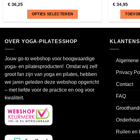
€
36,25
€
34,95
OPTIES SELECTEREN
TOEVO
Dit
product
heeft
OVER YOGA-PILATESSHOP
KLANTENS
meerdere
variaties.
Jouw go-to webshop voor hoogwaardige
Algemene 
Deze
yoga- en pilatesproducten! Omdat wij zelf
optie
Privacy Po
groot fan zijn van yoga en pilates, hebben
kan
we jaren geleden deze webshop opgericht
gekozen
Contact
worden
– met liefde voor de practice en oog voor
FAQ
op
kwaliteit.
de
Groothand
productpagina
Onderhoud
Ruilen en