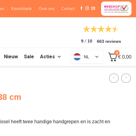
ren
Kennisbank
Over ons
Contact
/
9
10
663 reviews
0
Nieuw
Sale
Acties
NL
€ 0,00
 38 cm
issel heeft twee handige handgrepen en is zacht en