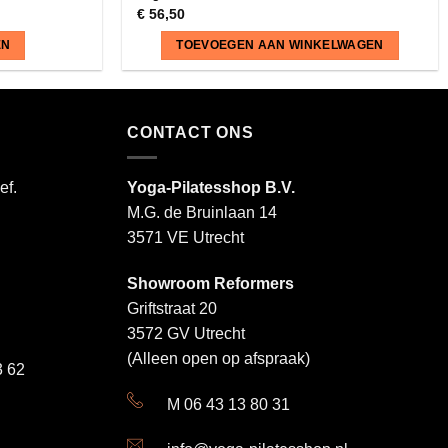
€
56,50
EN
TOEVOEGEN AAN WINKELWAGEN
CONTACT ONS
ef.
Yoga-Pilatesshop B.V.
M.G. de Bruinlaan 14
3571 VE Utrecht
Showroom Reformers
Griftstraat 20
3572 GV Utrecht
(Alleen open op afspraak)
 62
M 06 43 13 80 31