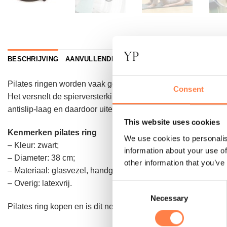
BESCHRIJVING
AANVULLENDE INFORMATIE
Pilates ringen worden vaak gebruikt om intensiteit toe te voe
Consent
Het versnelt de spierversterking door te richten op specifiek
antislip-laag en daardoor uitermate geschikt voor diverse en 
This website uses cookies
Kenmerken pilates ring
We use cookies to personalis
– Kleur: zwart;
information about your use of
– Diameter: 38 cm;
other information that you’ve
– Materiaal: glasvezel, handgrepen in ABS-plastic met kuss
– Overig: latexvrij.
Consent
Necessary
Selection
Pilates ring kopen en is dit net niet wat je zoekt? Bekijk dan 