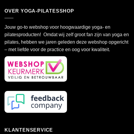
product
product
heeft
heeft
OVER YOGA-PILATESSHOP
meerdere
meerdere
variaties.
variaties.
Deze
Deze
Jouw go-to webshop voor hoogwaardige yoga- en
optie
optie
pilatesproducten! Omdat wij zelf groot fan zijn van yoga en
kan
kan
pilates, hebben we jaren geleden deze webshop opgericht
gekozen
gekozen
– met liefde voor de practice en oog voor kwaliteit.
worden
worden
op
op
de
de
productpagina
productpagina
KLANTENSERVICE