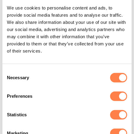
We use cookies to personalise content and ads, to
provide social media features and to analyse our traffic.
We also share information about your use of our site with
our social media, advertising and analytics partners who
may combine it with other information that you’ve
provided to them or that they’ve collected from your use
of their services.
Consent
Necessary
Selection
FITNESS
PILATES RINGEN
Neoprene Pols en Enkel
Pilates Ring – 30 cm –
Preferences
gewichten – Fitness-Mad
Align-Pilates
Vanaf:
€
11,75
€
29,95
OPTIES SELECTEREN
TOEVOEGEN AAN
Statistics
WINKELWAGEN
Dit
Marketing