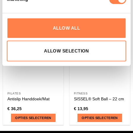
product
heeft
meerdere
variaties.
ALLOW ALL
Deze
optie
kan
gekozen
ALLOW SELECTION
worden
op
de
productpagina
PILATES
FITNESS
Antislip Handdoek/Mat
SISSEL® Soft Ball – 22 cm
€
36,25
€
13,95
OPTIES SELECTEREN
OPTIES SELECTEREN
Dit
Dit