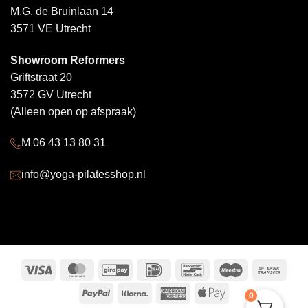
M.G. de Bruinlaan 14
3571 VE Utrecht
Showroom Reformers
Griftstraat 20
3572 GV Utrecht
(Alleen open op afspraak)
M 06 43 13 80 31
info@yoga-pilatesshop.nl
Visa
MasterCard
GiroPay
IDeal
Bancontact
Maestro
Bank
Trans
PayPal
Klarna
American
Apple
0
Express
Pay