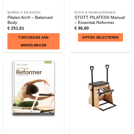
BARRELS EN BOXES
DVD'S & HANDLEIDINGEN
Pilates Arc® – Balanced
STOTT PILATES® Manual
Body
– Essential Reformer
€
251,61
€
96,80
TOEVOEGEN AAN
OPTIES SELECTEREN
WINKELWAGEN
Dit
product
heeft
meerdere
variaties.
Deze
optie
kan
gekozen
worden
op
de
productpagina