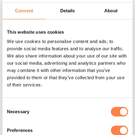
naam binnen mindful movement en Pilates. Het merk werd
in 1988 opgericht in Toronto door Lindsay en Moira
Consent
Details
About
Merrithew en staat wereldwijd bekend om zijn hoge
kwaliteitsstandaarden in Pilates equipment, educatie en
This website uses cookies
trainingsprogramma’s. Merrithew werkt dagelijks samen
met fitnessprofessionals, fysiotherapeuten en studio’s over
We use cookies to personalise content and ads, to
de hele wereld.
provide social media features and to analyse our traffic.
We also share information about your use of our site with
Wat Merrithew uniek maakt, is de ontwikkeling van de
our social media, advertising and analytics partners who
STOTT PILATES®-methode, waarin moderne
may combine it with other information that you’ve
bewegingswetenschap wordt gecombineerd met de
provided to them or that they’ve collected from your use
oorspronkelijke Pilates-principes. Daarnaast staat
of their services.
Merrithew bekend als The Professional’s Choice: van
duurzame Reformers en Stability Chairs tot slimme
Consent
accessoires voor mat- en apparatuurtraining. Met meer dan
Necessary
Selection
90.000 opgeleide instructeurs wereldwijd is Merrithew een
merk dat staat voor kwaliteit, innovatie en vertrouwen.
Zowel in de studio én daarbuiten.
Preferences