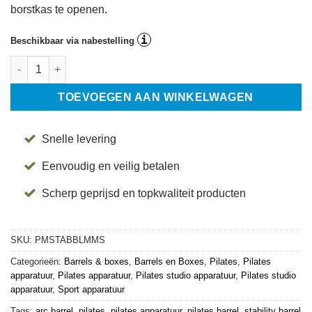
borstkas te openen.
i
Beschikbaar via nabestelling
Mini Stability Barrel™ Lite met Mat - Merrithew® aantal
TOEVOEGEN AAN WINKELWAGEN
Snelle levering
Eenvoudig en veilig betalen
Scherp geprijsd en topkwaliteit producten
SKU:
PMSTABBLMMS
Categorieën:
Barrels & boxes
,
Barrels en Boxes
,
Pilates
,
Pilates
apparatuur
,
Pilates apparatuur
,
Pilates studio apparatuur
,
Pilates studio
apparatuur
,
Sport apparatuur
Tags:
arc barrel
,
pilates
,
pilates apparatuur
,
pilates barrel
,
stability barrel