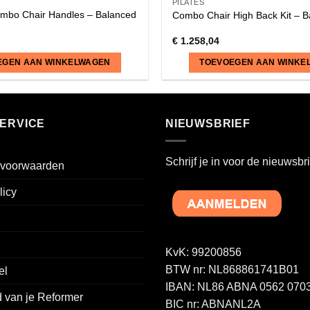
PILATES
mbo Chair Handles – Balanced
Combo Chair High Back Kit – 
€
1.258,04
EGEN AAN WINKELWAGEN
TOEVOEGEN AAN WINKE
ERVICE
NIEUWSBRIEF
Schrijf je in voor de nieuwsbri
voorwaarden
licy
KvK: 99200856
BTW nr: NL868861741B01
el
IBAN: NL86 ABNA 0562 0703
 van je Reformer
BIC nr: ABNANL2A