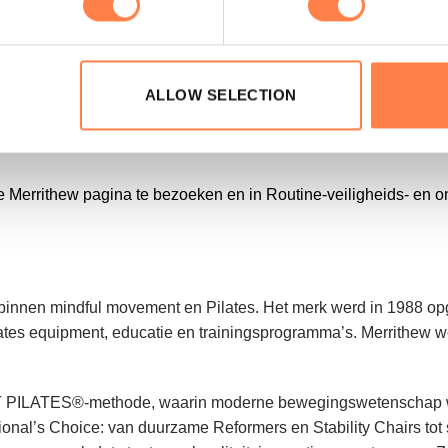
er de verzendtarieven
.
ALLOW SELECTION
ten van het herroepingsrecht. Eenmaal ontvangen kunnen dez
Merrithew pagina te bezoeken en in Routine-veiligheids- en on
innen mindful movement en Pilates. Het merk werd in 1988 opge
ates equipment, educatie en trainingsprogramma’s. Merrithew we
TT PILATES®-methode, waarin moderne bewegingswetenschap wo
ional’s Choice: van duurzame Reformers en Stability Chairs tot