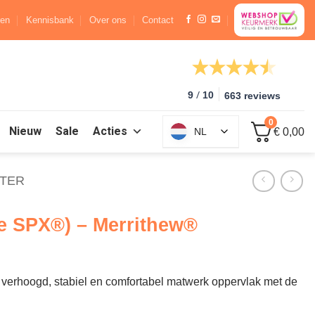
ren
Kennisbank
Over ons
Contact
/
9
10
663 reviews
0
Nieuw
Sale
Acties
NL
€ 0,00
TER
me SPX®) – Merrithew®
 verhoogd, stabiel en comfortabel matwerk oppervlak met de