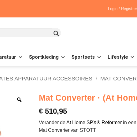
Login / Registre
aratuur
Sportkleding
Sportsets
Lifestyle
LATES APPARATUUR ACCESSOIRES
/
MAT CONVER
Mat Converter · (At Ho
€
510,95
Verander de
At Home SPX® Reformer
in een
Mat Converter van STOTT.