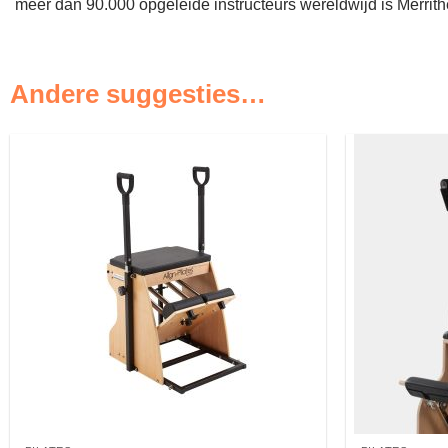
meer dan 90.000 opgeleide instructeurs wereldwijd is Merrithe
Andere suggesties…