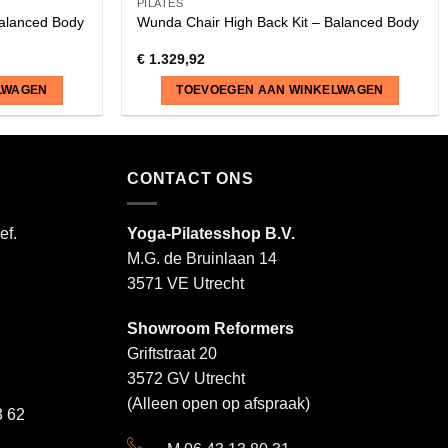
PILATES
Balanced Body
Wunda Chair High Back Kit – Balanced Body
€
1.329,92
LWAGEN
TOEVOEGEN AAN WINKELWAGEN
CONTACT ONS
ef.
Yoga-Pilatesshop B.V.
M.G. de Bruinlaan 14
3571 VE Utrecht
Showroom Reformers
Griftstraat 20
3572 GV Utrecht
(Alleen open op afspraak)
 62