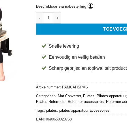
i
Beschikbaar via nabestelling
Mat Converter · (At Home SPX®) - Merrithew® a
TOEVOEG
Snelle levering
Eenvoudig en veilig betalen
Scherp geprijsd en topkwaliteit produc
Artikelnummer:
PAMCAHSPXS
Categorieën:
Mat Converter
,
Pilates
,
Pilates apparatuur
Pilates Reformers
,
Reformer accessoires
,
Reformer ac
Tags:
pilates
,
pilates apparatuur accessoires
EAN:
0690650020758