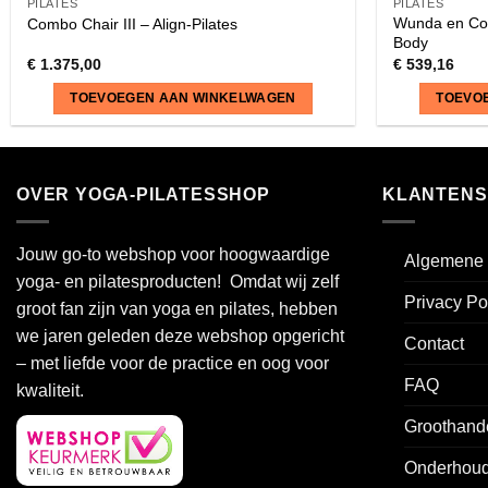
PILATES
PILATES
Wunda en Co
Combo Chair III – Align-Pilates
Body
€
1.375,00
€
539,16
TOEVOEGEN AAN WINKELWAGEN
TOEVO
OVER YOGA-PILATESSHOP
KLANTENS
Jouw go-to webshop voor hoogwaardige
Algemene 
yoga- en pilatesproducten! Omdat wij zelf
Privacy Po
groot fan zijn van yoga en pilates, hebben
we jaren geleden deze webshop opgericht
Contact
– met liefde voor de practice en oog voor
FAQ
kwaliteit.
Groothand
Onderhoud