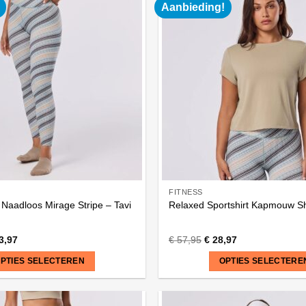
heeft
Aanbieding!
meerdere
variaties.
Deze
optie
kan
gekozen
worden
op
de
na
productpagina
FITNESS
 Naadloos Mirage Stripe – Tavi
Relaxed Sportshirt Kapmouw Sh
3,97
€
57,95
€
28,97
PTIES SELECTEREN
OPTIES SELECTERE
Dit
product