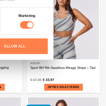
meerdere
variaties.
Deze
Marketing
optie
kan
gekozen
worden
op
de
ALLOW ALL
productpagina
NIEUW
egging
Sport BH Rib Naadloos Mirage Stripe – Tavi
€
67,95
€
33,97
N
OPTIES SELECTEREN
Dit
product