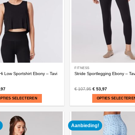
Deze
optie
kan
gekozen
worden
op
de
na
productpagina
FITNESS
 Hi Low Sportshirt Ebony – Tavi
Stride Sportlegging Ebony – Tav
,97
€
107,95
€
53,97
PTIES SELECTEREN
OPTIES SELECTERE
Dit
product
heeft
Aanbieding!
meerdere