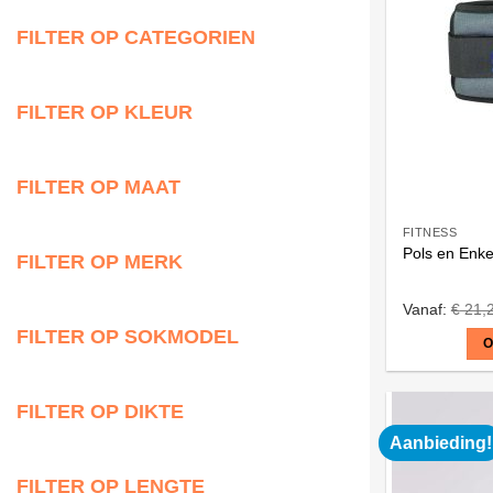
FILTER OP CATEGORIEN
FILTER OP KLEUR
FILTER OP MAAT
FITNESS
Pols en Enke
FILTER OP MERK
Vanaf:
€
21,
FILTER OP SOKMODEL
O
Dit
product
FILTER OP DIKTE
heeft
Aanbieding!
meerdere
variaties.
FILTER OP LENGTE