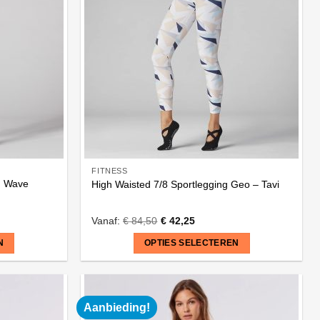
variaties.
Deze
optie
kan
gekozen
worden
op
de
productpagina
FITNESS
g Wave
High Waisted 7/8 Sportlegging Geo – Tavi
Vanaf:
€
84,50
€
42,25
N
OPTIES SELECTEREN
Dit
product
heeft
Aanbieding!
meerdere