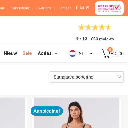
ren
Kennisbank
Over ons
Contact
/
9
10
663 reviews
0
Nieuw
Sale
Acties
NL
€ 0,00
Aanbieding!