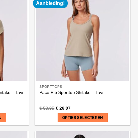
heeft
Aanbieding!
meerdere
variaties.
Deze
optie
kan
gekozen
worden
op
de
productpagina
SPORTTOPS
itake – Tavi
Pace Rib Sporttop Shitake – Tavi
€
53,95
€
26,97
N
OPTIES SELECTEREN
Dit
product