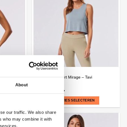
variaties.
Deze
optie
kan
gekozen
worden
op
de
productpagina
FITNESS
ge – Tavi
Hi Low Sportshirt Mirage – Tavi
About
€
57,95
€
28,97
N
OPTIES SELECTEREN
Dit
se our traffic. We also share
product
ers who may combine it with
heeft
 services.
Aanbieding!