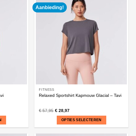
heeft
Aanbieding!
meerdere
variaties.
Deze
optie
kan
gekozen
worden
op
de
productpagina
FITNESS
vi
Relaxed Sportshirt Kapmouw Glacial – Tavi
€
57,95
€
28,97
N
OPTIES SELECTEREN
Dit