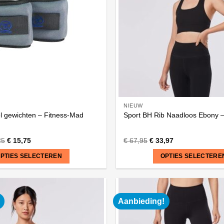
NIEUW
l gewichten – Fitness-Mad
Sport BH Rib Naadloos Ebony –
25
€
15,75
€
67,95
€
33,97
PTIES SELECTEREN
OPTIES SELECTERE
Dit
product
heeft
Aanbieding!
meerdere
variaties.