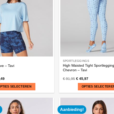
variaties.
Deze
optie
kan
gekozen
worden
op
de
na
productpagina
SPORTLEGGINGS
High Waisted Tight Sportleggin
ve – Tavi
Chevron – Tavi
,49
€
91,95
€
45,97
PTIES SELECTEREN
OPTIES SELECTERE
Dit
product
heeft
Aanbieding!
meerdere