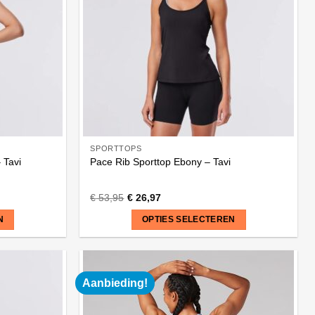
SPORTTOPS
 Tavi
Pace Rib Sporttop Ebony – Tavi
€
53,95
€
26,97
N
OPTIES SELECTEREN
Dit
product
heeft
Aanbieding!
meerdere
variaties.