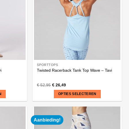
Deze
optie
kan
gekozen
worden
op
de
productpagina
SPORTTOPS
i
Twisted Racerback Tank Top Wave – Tavi
€
52,95
€
26,49
N
OPTIES SELECTEREN
Dit
product
heeft
Aanbieding!
meerdere