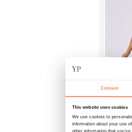
variaties.
Deze
optie
kan
gekozen
worden
op
de
productpagi
NIEUW
Sport BH Rib
Consent
€
67,95
€
33
O
This website uses cookies
Dit
We use cookies to personalis
product
information about your use of
heeft
other information that you’ve
Aanbieding!