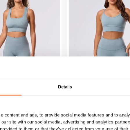
variaties.
Deze
optie
kan
gekozen
worden
op
de
na
productpagina
NIEUW
 Naadloos Mirage – Tavi
TaviSculpt Boost Sport BH Mira
Details
,97
€
67,95
€
33,97
PTIES SELECTEREN
OPTIES SELECTERE
Dit
e content and ads, to provide social media features and to analy
product
 our site with our social media, advertising and analytics partn
heeft
 provided to them or that they’ve collected from your use of their
Aanbieding!