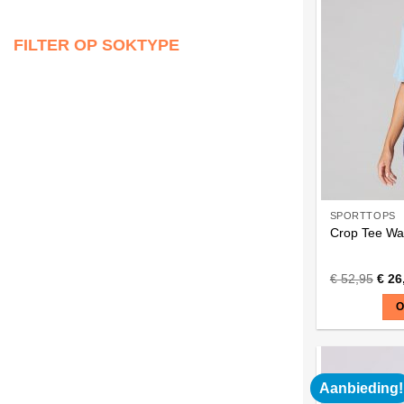
variaties.
Deze
FILTER OP SOKTYPE
optie
kan
gekozen
worden
op
de
productpagi
SPORTTOPS
Crop Tee Wa
€
52,95
€
26
O
Dit
product
heeft
Aanbieding!
meerdere