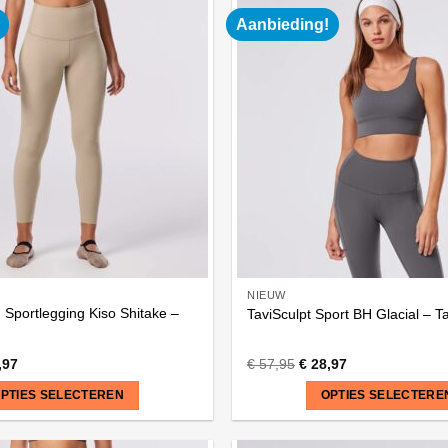
heeft
Aanbieding!
meerdere
variaties.
Deze
optie
kan
gekozen
worden
op
de
na
productpagina
NIEUW
 Sportlegging Kiso Shitake –
TaviSculpt Sport BH Glacial – Ta
,97
€
57,95
€
28,97
PTIES SELECTEREN
OPTIES SELECTERE
Dit