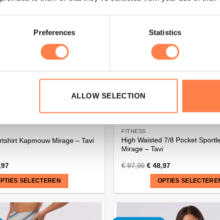
meerdere
variaties.
Deze
Preferences
Statistics
optie
kan
gekozen
worden
op
de
ALLOW SELECTION
na
productpagina
FITNESS
High Waisted 7/8 Pocket Sportl
tshirt Kapmouw Mirage – Tavi
Mirage – Tavi
,97
€
97,95
€
48,97
PTIES SELECTEREN
OPTIES SELECTERE
Dit
product