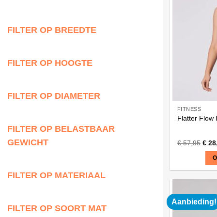
Deze
optie
kan
FILTER OP BREEDTE
gekozen
worden
FILTER OP HOOGTE
op
de
productpagi
FILTER OP DIAMETER
FITNESS
Flatter Flow
FILTER OP BELASTBAAR
GEWICHT
€
57,95
€
28
O
FILTER OP MATERIAAL
Dit
product
heeft
Aanbieding!
FILTER OP SOORT MAT
meerdere