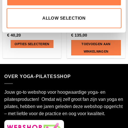
PILATES
PILATES
ALLOW SELECTION
Allegro Stretch Reformer
Leg Extensions voor C-
Spring – Balanced Body
serie Reformers – Align-
Pilates
€
40,20
€
135,00
OPTIES SELECTEREN
TOEVOEGEN AAN
WINKELWAGEN
Dit
product
heeft
OVER YOGA-PILATESSHOP
meerdere
variaties.
Deze
Jouw go-to webshop voor hoogwaardige yoga- en
optie
pilatesproducten! Omdat wij zelf groot fan zijn van yoga en
kan
pilates, hebben we jaren geleden deze webshop opgericht
gekozen
– met liefde voor de practice en oog voor kwaliteit.
worden
op
de