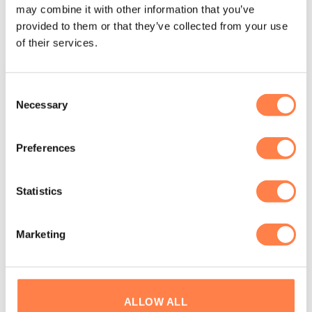
may combine it with other information that you’ve
PILATES
PILATES
Platform Extender voor C-
Jump Board voor C, F, R
provided to them or that they’ve collected from your use
serie Pilates Reformer –
en H Reformers – Align-
of their services.
Align-Pilates
Pilates
€
80,00
€
130,00
TOEVOEGEN AAN
TOEVOEGEN AAN
Consent
WINKELWAGEN
WINKELWAGEN
Necessary
Selection
Preferences
JADE
Statistics
Marketing
ALLOW ALL