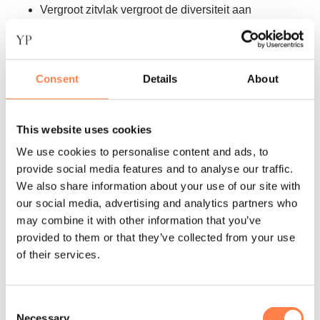
Vergroot zitvlak vergroot de diversiteit aan
beschikbare oefeningen;
Cactus veerbevestigingssysteem voor eenvoudige,
snelle en veilige aanpassingen;
Consent
Details
About
Twee zwarte veren (zwaar) zijn instelbaar op 8
weerstanden en bieden 28% meer bruikbare
This website uses cookies
weerstand dan andere stoelen;
We use cookies to personalise content and ads, to
Instelbaar op combinaties van 20
provide social media features and to analyse our traffic.
weerstandsinstellingen;
We also share information about your use of our site with
Lichtgewicht, stabiel en draagbaar;
our social media, advertising and analytics partners who
may combine it with other information that you’ve
Optionele weerstandskits voor training van het
provided to them or that they’ve collected from your use
hele lichaam (apart verkrijgbaar);
of their services.
Komt met 5 jaar garantie!
Consent
Necessary