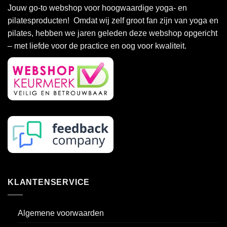
Deze
Jouw go-to webshop voor hoogwaardige yoga- en
optie
pilatesproducten! Omdat wij zelf groot fan zijn van yoga en
kan
pilates, hebben we jaren geleden deze webshop opgericht
gekozen
– met liefde voor de practice en oog voor kwaliteit.
worden
op
de
productpagina
KLANTENSERVICE
Algemene voorwaarden