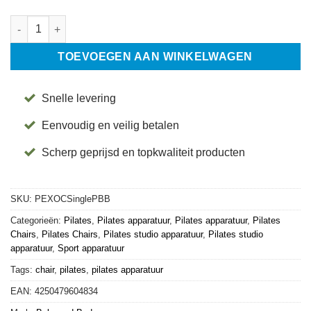
EXO Chair Single Pedal - Balanced Body aantal
TOEVOEGEN AAN WINKELWAGEN
Snelle levering
Eenvoudig en veilig betalen
Scherp geprijsd en topkwaliteit producten
SKU:
PEXOCSinglePBB
Categorieën:
Pilates
,
Pilates apparatuur
,
Pilates apparatuur
,
Pilates
Chairs
,
Pilates Chairs
,
Pilates studio apparatuur
,
Pilates studio
apparatuur
,
Sport apparatuur
Tags:
chair
,
pilates
,
pilates apparatuur
EAN:
4250479604834