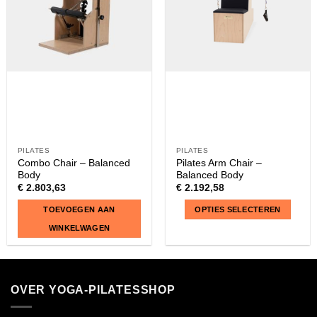
PILATES
PILATES
Combo Chair – Balanced
Pilates Arm Chair –
Body
Balanced Body
€
2.803,63
€
2.192,58
TOEVOEGEN AAN
OPTIES SELECTEREN
WINKELWAGEN
Dit
product
heeft
OVER YOGA-PILATESSHOP
meerdere
variaties.