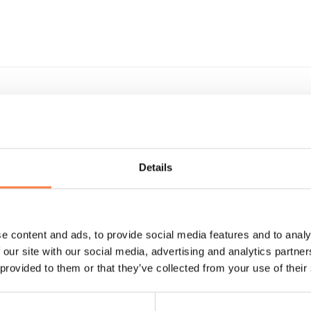
alanced Body
e tillen? Het Combo Chair High Back systeem voegt uitdaging 
en comfortabel gestoffeerde zitting en een platform voor voetu
Details
de hoge rugleuning is geïnstalleerd.
Bestel de hoge rugleuni
g worden verwijderd voor oefeningen waarbij het niet nodig i
ig, tenzij de combo chair is voorgeboord;
e content and ads, to provide social media features and to analy
 our site with our social media, advertising and analytics partn
tijdens het trainen;
 provided to them or that they’ve collected from your use of their