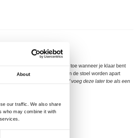
en meer trainingsmogelijkheden toe wanneer je klaar bent
itlijning. Combo Chair Handles en de stoel worden apart
About
ng samen met de
Combo Chair
of voeg deze later toe als een
s.
se our traffic. We also share
ers who may combine it with
 services.