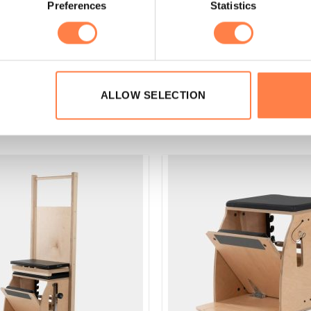
Preferences
Statistics
nhoudt dat deze alleen met bestelauto’s of vrachtwagens bezorg
eer informatie over de verzendtarieven
.
ALLOW SELECTION