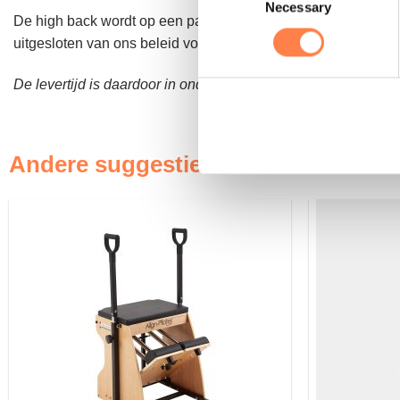
Necessary
Selection
De high back wordt op een pallet afgeleverd, wat daardoor i
uitgesloten van ons beleid voor gratis verzending.
Zie hier m
De levertijd is daardoor in onderling overleg.
Andere suggesties…