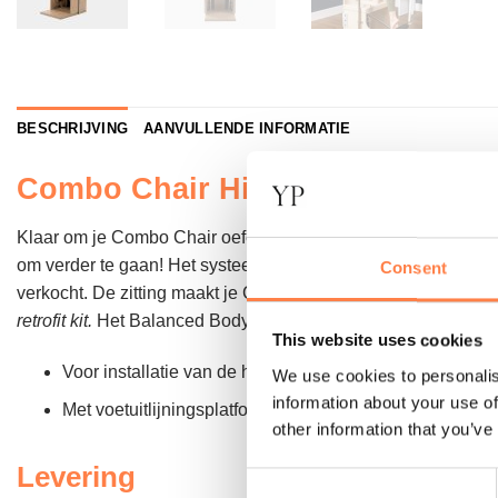
BESCHRIJVING
AANVULLENDE INFORMATIE
Combo Chair High Back Kit – B
Klaar om je Combo Chair oefeningen naar een hoger niveau t
om verder te gaan! Het systeem omvat een hoge rugleuning, e
Consent
verkocht. De zitting maakt je Combo Chair compleet wanneer 
retrofit kit.
Het Balanced Body High Back systeem kan eenvoudi
This website uses cookies
Voor installatie van de hoge rugleuning is een boor nod
We use cookies to personalis
information about your use of
Met voetuitlijningsplatform voor een correcte voetpositie 
other information that you’ve
Levering
Consent