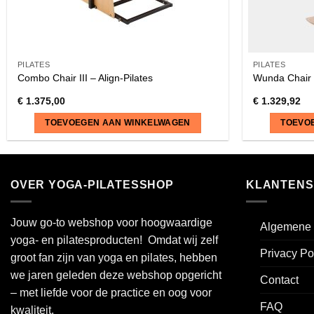
PILATES
PILATES
Combo Chair III – Align-Pilates
Wunda Chair 
€
1.375,00
€
1.329,92
TOEVOEGEN AAN WINKELWAGEN
TOEVO
OVER YOGA-PILATESSHOP
KLANTENS
Jouw go-to webshop voor hoogwaardige
Algemene 
yoga- en pilatesproducten! Omdat wij zelf
Privacy Po
groot fan zijn van yoga en pilates, hebben
we jaren geleden deze webshop opgericht
Contact
– met liefde voor de practice en oog voor
FAQ
kwaliteit.