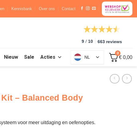
ren
Kennisbank
Over ons
Contact
/
9
10
663 reviews
0
Nieuw
Sale
Acties
NL
€ 0,00
Kit – Balanced Body
ysteem voor meer uitdaging en oefenopties.
ntal