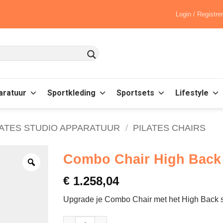
Login / Registre
aratuur
Sportkleding
Sportsets
Lifestyle
LATES STUDIO APPARATUUR
/
PILATES CHAIRS
Combo Chair High Back 
€
1.258,04
Upgrade je Combo Chair met het High Back s
Combo Chair High Back Kit - Balanced Body aa