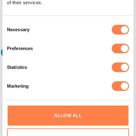
of their services.
Bekijk ze
hier
!
Consent
Andere suggesties…
Necessary
Selection
Preferences
Aanbieding!
Aanbieding!
Statistics
Marketing
ALLOW ALL
SPORTTOPS
JOGGINGSBROEKEN