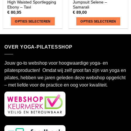
High Waisted Sportlegging
Jumpsuit Selene –
Ebony – Tavi
Samarali
€
80,95
€
89,00
OPTIES SELECTEREN
OPTIES SELECTEREN
Dit
Dit
product
product
heeft
heeft
OVER YOGA-PILATESSHOP
meerdere
meerdere
variaties.
variaties.
Deze
Deze
Jouw go-to webshop voor hoogwaardige yoga- en
optie
optie
pilatesproducten! Omdat wij zelf groot fan zijn van yoga en
kan
kan
pilates, hebben we jaren geleden deze webshop opgericht
gekozen
gekozen
– met liefde voor de practice en oog voor kwaliteit.
worden
worden
op
op
de
de
productpagina
productpagina