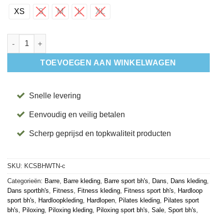
XS
S
M
L
XL
Cami Sport BH Wisteria – Tavi aantal
TOEVOEGEN AAN WINKELWAGEN
Snelle levering
Eenvoudig en veilig betalen
Scherp geprijsd en topkwaliteit producten
SKU:
KCSBHWTN-c
Categorieën:
Barre
,
Barre kleding
,
Barre sport bh's
,
Dans
,
Dans kleding
,
Dans sportbh's
,
Fitness
,
Fitness kleding
,
Fitness sport bh's
,
Hardloop
sport bh's
,
Hardloopkleding
,
Hardlopen
,
Pilates kleding
,
Pilates sport
bh's
,
Piloxing
,
Piloxing kleding
,
Piloxing sport bh's
,
Sale
,
Sport bh's
,