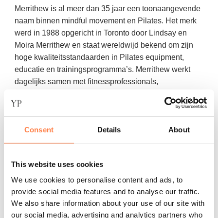
Merrithew is al meer dan 35 jaar een toonaangevende
naam binnen mindful movement en Pilates. Het merk
werd in 1988 opgericht in Toronto door Lindsay en
Moira Merrithew en staat wereldwijd bekend om zijn
hoge kwaliteitsstandaarden in Pilates equipment,
educatie en trainingsprogramma’s. Merrithew werkt
dagelijks samen met fitnessprofessionals,
fysiotherapeuten en studio’s over de hele wereld.
Wat Merrithew uniek maakt, is de ontwikkeling van de
STOTT PILATES®-methode, waarin moderne
Consent
Details
About
bewegingswetenschap wordt gecombineerd met de
oorspronkelijke Pilates-principes. Daarnaast staat
This website uses cookies
Merrithew bekend als The Professional’s Choice: van
duurzame Reformers en Stability Chairs tot slimme
We use cookies to personalise content and ads, to
accessoires voor mat- en apparatuurtraining. Met meer
provide social media features and to analyse our traffic.
dan 90.000 opgeleide instructeurs wereldwijd is
We also share information about your use of our site with
Merrithew een merk dat staat voor kwaliteit, innovatie
our social media, advertising and analytics partners who