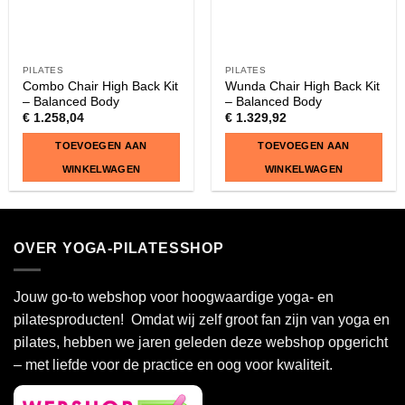
PILATES
PILATES
Combo Chair High Back Kit
Wunda Chair High Back Kit
– Balanced Body
– Balanced Body
€
1.258,04
€
1.329,92
TOEVOEGEN AAN
TOEVOEGEN AAN
WINKELWAGEN
WINKELWAGEN
OVER YOGA-PILATESSHOP
Jouw go-to webshop voor hoogwaardige yoga- en
pilatesproducten! Omdat wij zelf groot fan zijn van yoga en
pilates, hebben we jaren geleden deze webshop opgericht
– met liefde voor de practice en oog voor kwaliteit.