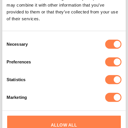
en vertrouwen. Zowel in de studio én daarbuiten.
may combine it with other information that you’ve
provided to them or that they’ve collected from your use
of their services.
Kijk
hier
voor een voorbeeldfilm van de Arc Barrel
Consent
Andere suggesties…
Necessary
Selection
Preferences
Statistics
Marketing
ALLOW ALL