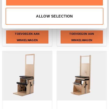
PILATES
PILATES
ALLOW SELECTION
Combo Chair III – Align-
Wunda en Combo Chair
Pilates
Handles – Balanced Body
€
1.375,00
€
539,16
TOEVOEGEN AAN
TOEVOEGEN AAN
WINKELWAGEN
WINKELWAGEN