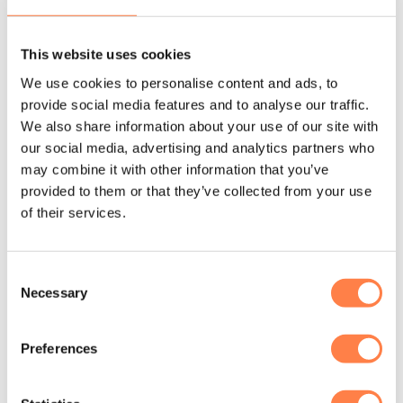
Gewicht van Tower:
21 kg
Tower en Refomer:
78 kg
This website uses cookies
We use cookies to personalise content and ads, to
Garantie
provide social media features and to analyse our traffic.
Op deze retrofit kit zit een 10 jarige garantie.
We also share information about your use of our site with
our social media, advertising and analytics partners who
Levering
may combine it with other information that you’ve
Deze kit kan niet worden verzonden met normale
provided to them or that they’ve collected from your use
postbedrijven, wat inhoudt dat deze alleen met
of their services.
bestelauto’s of vrachtwagens bezorgd kan worden.
Reformers en kits zijn uitgesloten van ons beleid voor
Consent
gratis verzending.
Zie hier meer informatie over de
Necessary
Selection
verzendtarieven
.
De levertijd is daardoor in onderling overleg.
Preferences