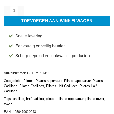
Allegro Tower en Mat Retrofit Kit - Balanced Body aantal
TOEVOEGEN AAN WINKELWAGEN
Snelle levering
Eenvoudig en veilig betalen
Scherp geprijsd en topkwaliteit producten
Artikelnummer:
PATEMRFKBB
Categorieën:
Pilates
,
Pilates apparatuur
,
Pilates apparatuur
,
Pilates
Cadillacs
,
Pilates Cadillacs
,
Pilates Half Cadillacs
,
Pilates Half
Cadillacs
Tags:
cadillac
,
half cadillac
,
pilates
,
pilates apparatuur
,
pilates tower
,
tower
EAN:
4250479629943