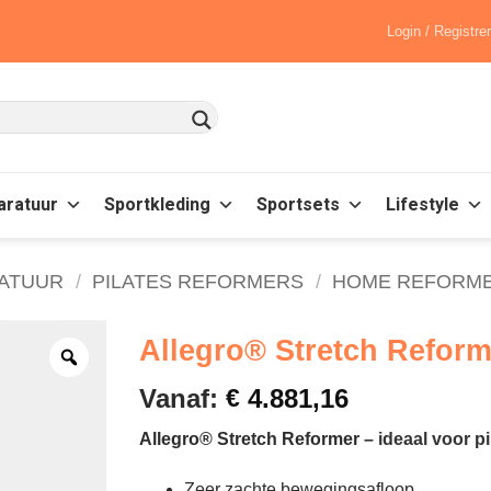
Login / Registre
aratuur
Sportkleding
Sportsets
Lifestyle
RATUUR
/
PILATES REFORMERS
/
HOME REFORM
Allegro® Stretch Refor
Vanaf:
€
4.881,16
Allegro® Stretch Reformer
– ideaal voor p
Zeer zachte bewegingsafloop