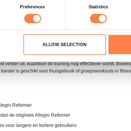
Preferences
Statistics
rmer een custom kleur te geven. Vul hiervoor het contactformuli
ALLOW SELECTION
n met de Allegro® Stretch Reformer rijk aan variatie en aantrekk
verder uit, waardoor de training nog effectiever wordt. Bove
oestel is geschikt voor thuisgebruik of groepsworkouts in fitne
Allegro Reformer
 dan de originele Allegro Reformer
ies voor langere en kortere gebruikers