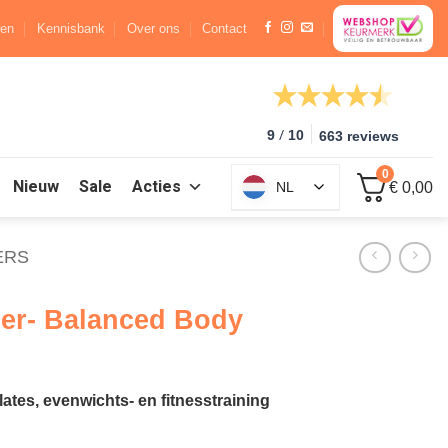
ren
Kennisbank
Over ons
Contact
/
9
10
663 reviews
0
Nieuw
Sale
Acties
NL
€ 0,00
ERS
mer- Balanced Body
ilates, evenwichts- en fitnesstraining