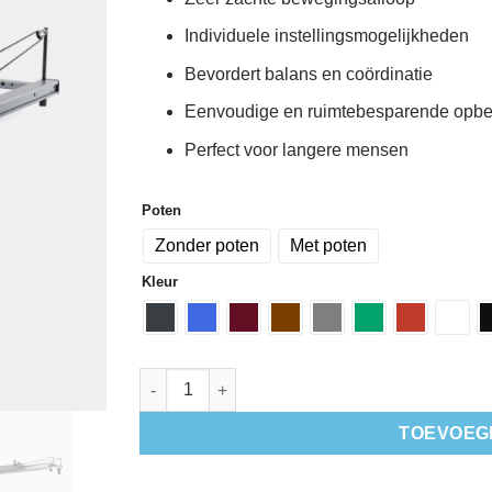
Individuele instellingsmogelijkheden
Bevordert balans en coördinatie
Eenvoudige en ruimtebesparende opbe
Perfect voor langere mensen
Poten
Zonder poten
Met poten
Kleur
Allegro® Stretch Reformer- Balanced Body aan
TOEVOEG