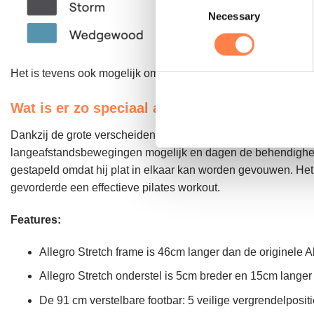
Necessary
Selection
Het is tevens ook mogelijk om bepaalde elementen van de refo
Wat is er zo speciaal aan de reformer?
Dankzij de grote verscheidenheid aan oefeningen blijft traine
langeafstandsbewegingen mogelijk en dagen de behendigheid 
gestapeld omdat hij plat in elkaar kan worden gevouwen. Het t
gevorderde een effectieve pilates workout.
Features:
Allegro Stretch frame is 46cm langer dan de originele 
Allegro Stretch onderstel is 5cm breder en 15cm langer
De 91 cm verstelbare footbar: 5 veilige vergrendelposit