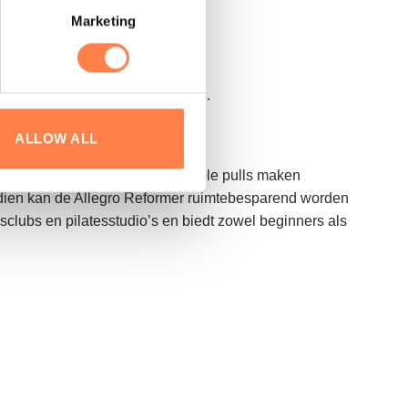
Marketing
er in om de offerte op te vragen.
ALLOW ALL
elijk op de lange termijn. De cable pulls maken
ndien kan de Allegro Reformer ruimtebesparend worden
ssclubs en pilatesstudio’s en biedt zowel beginners als