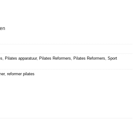
ten
es
,
Pilates apparatuur
,
Pilates Reformers
,
Pilates Reformers
,
Sport
mer
,
reformer pilates