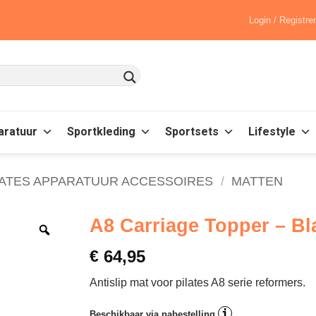
Login / Registre
aratuur
Sportkleding
Sportsets
Lifestyle
LATES APPARATUUR ACCESSOIRES
/
MATTEN
A8 Carriage Topper – Bl
€
64,95
Antislip mat voor pilates A8 serie reformers.
i
Beschikbaar via nabestelling