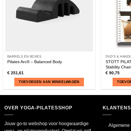
BARRELS EN BOXES
DVD'S & HAND
STOTT PILAT
Pilates Arc® – Balanced Body
Stability Chair
€
251,61
€
90,75
TOEVOEGEN AAN WINKELWAGEN
TOEVO
OVER YOGA-PILATESSHOP
KLANTENS
Jouw go-to webshop voor hoogwaardige
Algemene 
yoga- en pilatesproducten! Omdat wij zelf