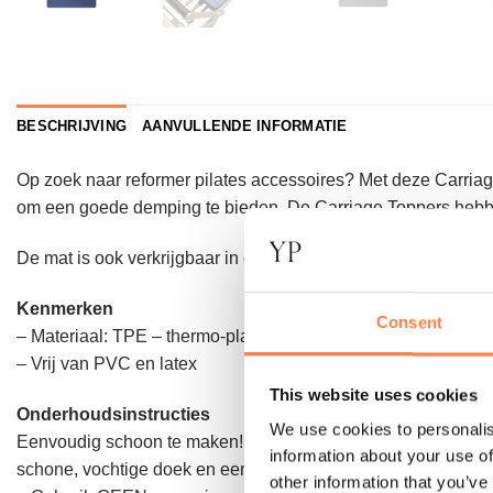
BESCHRIJVING
AANVULLENDE INFORMATIE
Op zoek naar reformer pilates accessoires? Met deze Carriage
om een goede demping te bieden. De Carriage Toppers hebben
De mat is ook verkrijgbaar in de kleur
aubergine
.
Kenmerken
Consent
– Materiaal: TPE – thermo-plastic elastomeer; recyclebaar e
– Vrij van PVC en latex
This website uses cookies
Onderhoudsinstructies
We use cookies to personalis
Eenvoudig schoon te maken! De Align-Pilates A8 Carriage T
information about your use of
schone, vochtige doek en een kleine hoeveelheid (milieuvrien
other information that you’ve