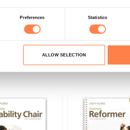
oor dat je de mat niet te hard schrobt, want dit kan het opper
oe aan een bad met warm water en laat dit maximaal 30 minuten
entrifugeren.
Preferences
Statistics
es A-serie reformers, vanwege de grootte van de wagen en de sc
ALLOW SELECTION