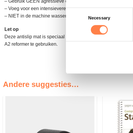
– Gebruik GEEN agressieve chemicaliën op de mat en zorg erv
– Voeg voor een intensievere reiniging 200 ml witte azijn t
Consent
– NIET in de machine wassen of een centrifuge uitvoeren of c
Necessary
Selection
Let op
Deze antislip mat is speciaal ontworpen voor de Align-Pilat
A2 reformer te gebruiken.
Andere suggesties…