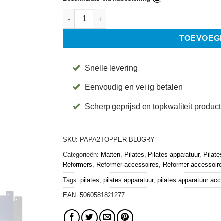
A8 Carriage Topper - Blauw - Align-Pilates aant
TOEVOEG
Snelle levering
Eenvoudig en veilig betalen
Scherp geprijsd en topkwaliteit produc
SKU:
PAPA2TOPPER-BLUGRY
Categorieën:
Matten
,
Pilates
,
Pilates apparatuur
,
Pilate
Reformers
,
Reformer accessoires
,
Reformer accessoir
Tags:
pilates
,
pilates apparatuur
,
pilates apparatuur ac
EAN:
5060581821277