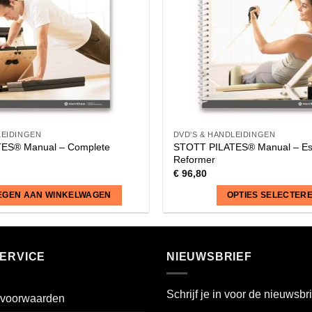
LEIDINGEN
DVD'S & HANDLEIDINGEN
ES® Manual – Complete
STOTT PILATES® Manual – Ess
Reformer
€
96,80
EGEN AAN WINKELWAGEN
OPTIES SELECTER
Dit
product
heeft
ERVICE
NIEUWSBRIEF
meerdere
variaties.
Schrijf je in voor de nieuwsbri
voorwaarden
Deze