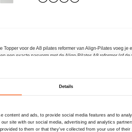
 Topper voor de A8 pilates reformer van Align-Pilates voeg je e
 een exacte pasvorm met de Align-Pilates A8 reformer (of de v
Details
n afbreekbaar. Geen interne mesh omdat de mat onafhankelijk re
e content and ads, to provide social media features and to analy
opper is gemaakt van gesloten celschuim (TPE), dus het is ni
 our site with our social media, advertising and analytics partn
delijke) zeep met water.
 provided to them or that they’ve collected from your use of their