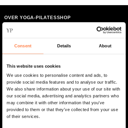
OVER YOGA-PILATESSHOP
Jouw go-to webshop voor hoogwaardige yoga- en
pilatesproducten! Omdat wij zelf groot fan zijn van yoga en
Consent
Details
About
pilates, hebben we jaren geleden deze webshop opgericht
– met liefde voor de practice en oog voor kwaliteit.
This website uses cookies
We use cookies to personalise content and ads, to
provide social media features and to analyse our traffic.
We also share information about your use of our site with
our social media, advertising and analytics partners who
may combine it with other information that you’ve
provided to them or that they’ve collected from your use
of their services.