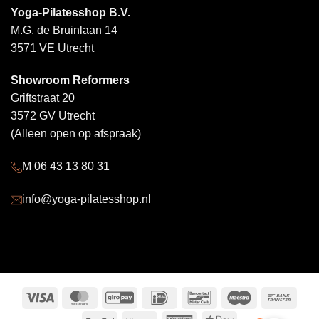
Yoga-Pilatesshop B.V.
M.G. de Bruinlaan 14
3571 VE Utrecht
Showroom Reformers
Griftstraat 20
3572 GV Utrecht
(Alleen open op afspraak)
M 06 43 13 80 31
info@yoga-pilatesshop.nl
Visa
MasterCard
GiroPay
IDeal
Bancontact
Maestro
Bank
Trans