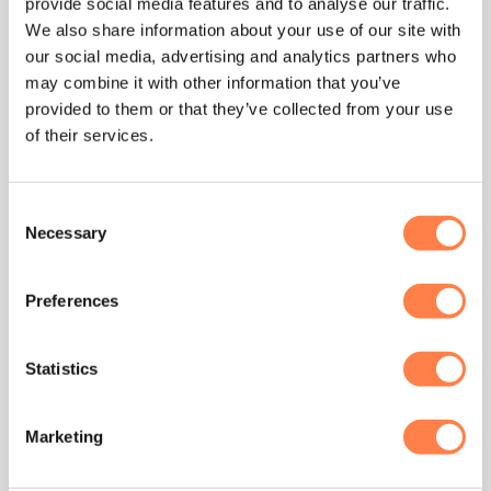
provide social media features and to analyse our traffic.
We also share information about your use of our site with
PILATES
PILATES
Padded Platform Extender
Padded Platform Extender
our social media, advertising and analytics partners who
(SPX® Max/MPX™) –
(V2 Max™/Rehab V2
may combine it with other information that you’ve
Merrithew®
Max™) – Merrithew®
provided to them or that they’ve collected from your use
€
309,95
€
309,95
of their services.
TOEVOEGEN AAN
TOEVOEGEN AAN
WINKELWAGEN
WINKELWAGEN
Consent
Necessary
Selection
Preferences
Statistics
Marketing