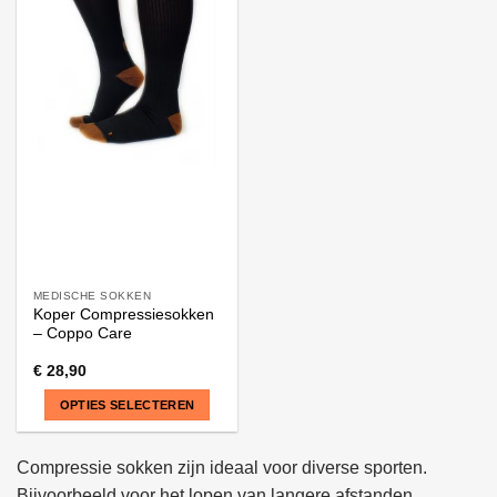
MEDISCHE SOKKEN
Koper Compressiesokken
– Coppo Care
€
28,90
OPTIES SELECTEREN
Dit
product
Compressie sokken zijn ideaal voor diverse sporten.
heeft
Bijvoorbeeld voor het lopen van langere afstanden,