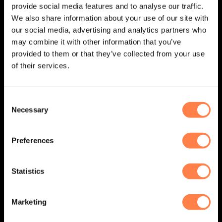
provide social media features and to analyse our traffic.
Jouw go-to webshop voor hoogwaardige yoga- en
We also share information about your use of our site with
pilatesproducten! Omdat wij zelf groot fan zijn van yoga en
our social media, advertising and analytics partners who
pilates, hebben we jaren geleden deze webshop opgericht
may combine it with other information that you’ve
– met liefde voor de practice en oog voor kwaliteit.
provided to them or that they’ve collected from your use
of their services.
Consent
Necessary
Selection
Preferences
Statistics
KLANTENSERVICE
Marketing
Algemene voorwaarden