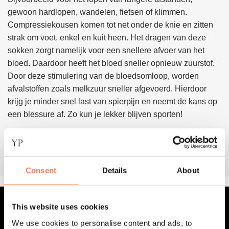
meerdere
gewoon hardlopen, wandelen, fietsen of klimmen.
variaties.
Compressiekousen komen tot net onder de knie en zitten
Deze
strak om voet, enkel en kuit heen. Het dragen van deze
optie
sokken zorgt namelijk voor een snellere afvoer van het
kan
gekozen
bloed. Daardoor heeft het bloed sneller opnieuw zuurstof.
worden
Door deze stimulering van de bloedsomloop, worden
op
afvalstoffen zoals melkzuur sneller afgevoerd. Hierdoor
de
krijg je minder snel last van spierpijn en neemt de kans op
productpagina
een blessure af. Zo kun je lekker blijven sporten!
Lees meer
Consent
Details
About
This website uses cookies
OVER YOGA-PILATESSHOP
We use cookies to personalise content and ads, to