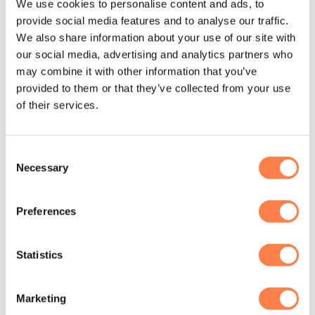
We use cookies to personalise content and ads, to
Verkocht per paar
provide social media features and to analyse our traffic.
We also share information about your use of our site with
Met de Rotatie Schijven kun je op een effectieve en veilige
our social media, advertising and analytics partners who
manier werken aan je balans en kracht. Voeg dit
may combine it with other information that you’ve
veelzijdige hulpmiddel vandaag nog toe aan je
provided to them or that they’ve collected from your use
trainingsarsenaal en ervaar de voordelen van verbeterde
of their services.
stabiliteit en spierkracht!
Toch niet helemaal wat je zocht?
Bekijk hier onze andere
Consent
Necessary
balanskussens.
Selection
Preferences
Andere suggesties…
Statistics
Marketing