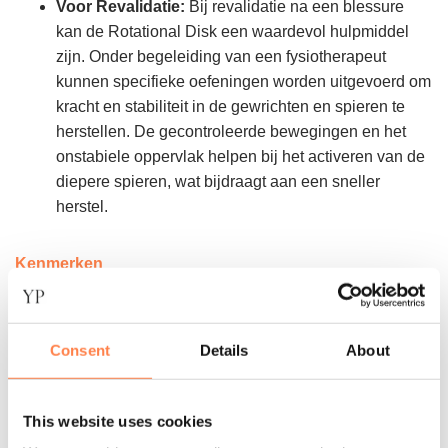
Voor Revalidatie:
Bij revalidatie na een blessure
kan de Rotational Disk een waardevol hulpmiddel
zijn. Onder begeleiding van een fysiotherapeut
kunnen specifieke oefeningen worden uitgevoerd om
kracht en stabiliteit in de gewrichten en spieren te
herstellen. De gecontroleerde bewegingen en het
onstabiele oppervlak helpen bij het activeren van de
diepere spieren, wat bijdraagt aan een sneller
herstel.
Kenmerken
Materiaal:
Hoogwaardig 18mm maritiem multiplex
met esdoornfineer
Consent
Details
About
Afmetingen:
30 cm diameter
Gewicht:
3,7 kg per paar
This website uses cookies
Kleur:
Houtbruin