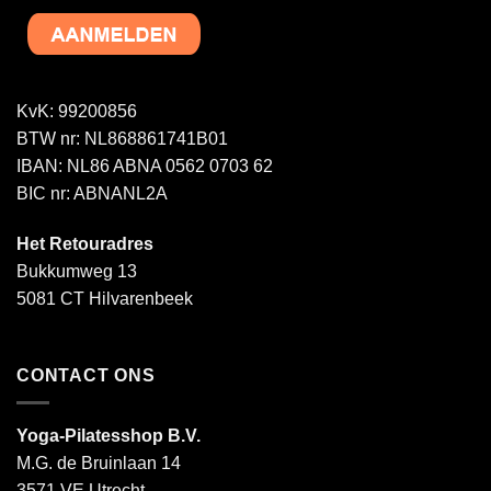
KvK: 99200856
BTW nr: NL868861741B01
IBAN: NL86 ABNA 0562 0703 62
BIC nr: ABNANL2A
Het Retouradres
Bukkumweg 13
5081 CT Hilvarenbeek
CONTACT ONS
Yoga-Pilatesshop B.V.
M.G. de Bruinlaan 14
3571 VE Utrecht