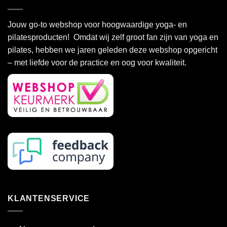
meerdere
variaties.
Deze
Jouw go-to webshop voor hoogwaardige yoga- en
optie
pilatesproducten! Omdat wij zelf groot fan zijn van yoga en
kan
pilates, hebben we jaren geleden deze webshop opgericht
gekozen
– met liefde voor de practice en oog voor kwaliteit.
worden
op
de
productpagina
KLANTENSERVICE