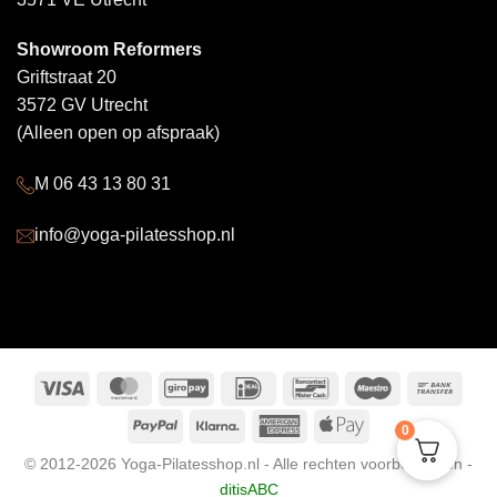
Showroom Reformers
Griftstraat 20
3572 GV Utrecht
(Alleen open op afspraak)
M 06 43 13 80 31
info@yoga-pilatesshop.nl
Visa
MasterCard
GiroPay
IDeal
Bancontact
Maestro
Bank
Trans
PayPal
Klarna
American
Apple
0
Express
Pay
© 2012-2026 Yoga-Pilatesshop.nl - Alle rechten voorbehouden -
ditisABC