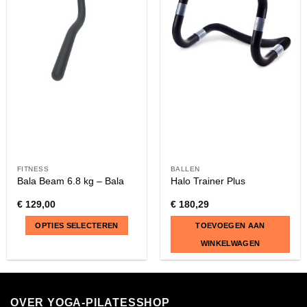
FITNESS
BALLEN
Bala Beam 6.8 kg – Bala
Halo Trainer Plus
€
129,00
€
180,29
OPTIES SELECTEREN
TOEVOEGEN AAN
WINKELWAGEN
Dit
product
heeft
OVER YOGA-PILATESSHOP