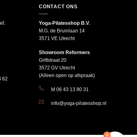
CONTACT ONS
ef.
Yoga-Pilatesshop B.V.
M.G. de Bruinlaan 14
3571 VE Utrecht
Showroom Reformers
Griftstraat 20
3572 GV Utrecht
(Alleen open op afspraak)
 62
M 06 43 13 80 31
info@yoga-pilatesshop.nl
0