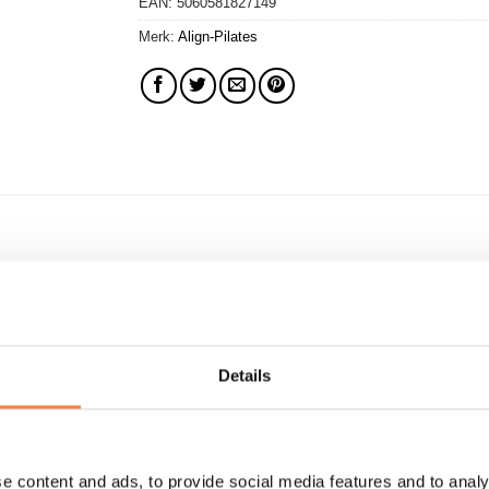
EAN:
5060581827149
Merk:
Align-Pilates
eformer Grepen – Align-Pilates
-Pilates zijn ontworpen volgens de originele specificaties va
voor een pure, ongefilterde trainingservaring.
Details
t
eke balans tussen comfort en controle. De leren banden voelen 
kt elke beweging vloeiend en gecontroleerd, zonder in te lever
e content and ads, to provide social media features and to analy