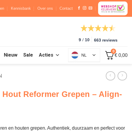
ren
Kennisbank
Over ons
Contact
/
9
10
663 reviews
0
Nieuw
Sale
Acties
NL
€ 0,00
N
n Hout Reformer Grepen – Align-
eren en houten grepen. Authentiek, duurzaam en perfect voor