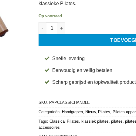
klassieke Pilates.
Op voorraad
Classical Pilates Leer en Hout Reformer Grepen 
TOEVOEG
Snelle levering
Eenvoudig en veilig betalen
Scherp geprijsd en topkwaliteit produc
SKU:
PAPCLASSICHANDLE
Categorieën:
Handgrepen
,
Nieuw
,
Pilates
,
Pilates appa
Tags:
Classical Pilates
,
klassiek pilates
,
pilates
,
pilate
accessoires