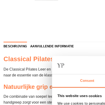
BESCHRIJVING
AANVULLENDE INFORMATIE
Classical Pilates Leer en Hout R
De Classical Pilates Leer en Hout Reformer Grepen van Align
naar de essentie van de klassieke Pilates methode en zorgen 
Consent
Natuurlijke grip en optimaal comfor
This website uses cookies
De combinatie van soepel leer en massief hout biedt een uni
handgreep zorgt voor een stevige, ergonomische grip. Dit maa
We use cookies to personalis