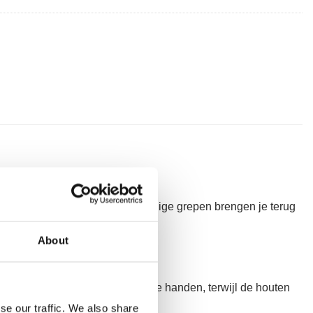
n Joseph Pilates. Deze hoogwaardige grepen brengen je terug
About
zacht aan en vormen zich naar je handen, terwijl de houten
en op comfort.
se our traffic. We also share