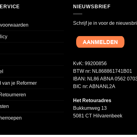
ERVICE
NIEUWSBRIEF
Schrijf je in voor de nieuwsbri
voorwaarden
licy
KvK: 99200856
BTW nr: NL868861741B01
el
IBAN: NL86 ABNA 0562 0703
 van je Reformer
BIC nr: ABNANL2A
 Retourneren
Het Retouradres
sten
Bukkumweg 13
5081 CT Hilvarenbeek
 herroepen