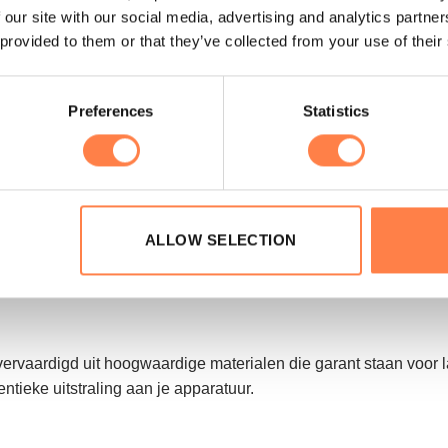
 our site with our social media, advertising and analytics partn
 provided to them or that they’ve collected from your use of their
te feedback die je ontvangt vanuit de veren van het apparaat. D
meer controle en een effectievere training.
Preferences
Statistics
ledige rotatievrijheid voor handen en polsen. Dit is essentieel
neler en volgens de originele Pilates principes.
raten
ALLOW SELECTION
n van Align-Pilates en kan daarnaast gebruikt worden op andere 
ll units en pedi poles. Dit maakt ze een veelzijdige en waardev
ervaardigd uit hoogwaardige materialen die garant staan voor la
ntieke uitstraling aan je apparatuur.