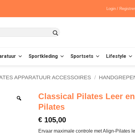
Login / Registre
aratuur
Sportkleding
Sportsets
Lifestyle
LATES APPARATUUR ACCESSOIRES
/
HANDGREPE
Classical Pilates Leer e
Pilates
€
105,00
Ervaar maximale controle met Align-Pilates l