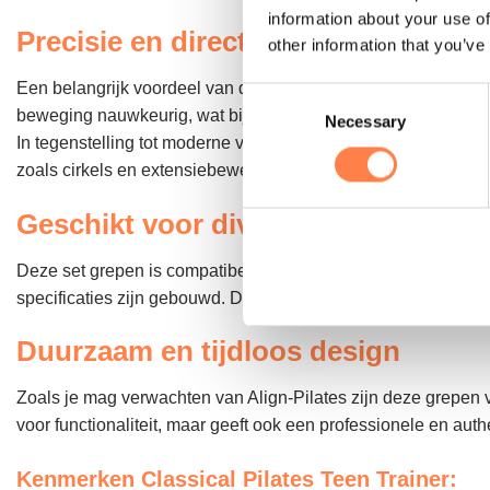
information about your use of
Precisie en directe feedback
other information that you’ve
Een belangrijk voordeel van deze klassieke grepen is de direc
Consent
beweging nauwkeurig, wat bijdraagt aan een betere techniek, 
Necessary
Selection
In tegenstelling tot moderne varianten bieden deze grepen vol
zoals cirkels en extensiebewegingen. Hierdoor train je functio
Geschikt voor diverse Pilates appa
Deze set grepen is compatibel met de volledige Classical lij
specificaties zijn gebouwd. Denk aan reformers, cadillacs, wa
Duurzaam en tijdloos design
Zoals je mag verwachten van Align-Pilates zijn deze grepen v
voor functionaliteit, maar geeft ook een professionele en authe
Kenmerken Classical Pilates Teen Trainer: