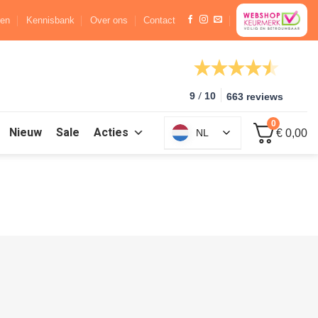
ren
Kennisbank
Over ons
Contact
/
9
10
663 reviews
0
Nieuw
Sale
Acties
NL
€ 0,00