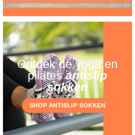
Ontdek de yoga en
pilates
antislip
sokken
SHOP ANTISLIP SOKKEN