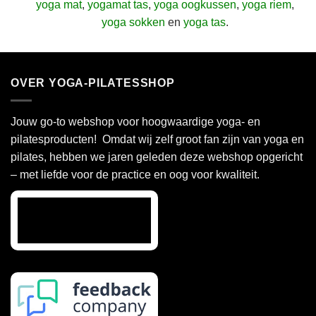
yoga mat
,
yogamat tas
,
yoga oogkussen
,
yoga riem
,
yoga sokken
en
yoga tas
.
OVER YOGA-PILATESSHOP
Jouw go-to webshop voor hoogwaardige yoga- en
pilatesproducten! Omdat wij zelf groot fan zijn van yoga en
pilates, hebben we jaren geleden deze webshop opgericht
– met liefde voor de practice en oog voor kwaliteit.