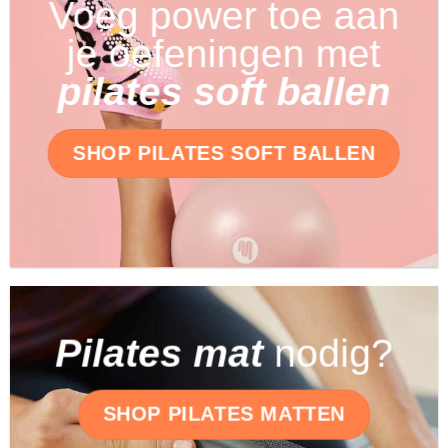
Voeg power toe aan
je oefeningen met
pilates soft ballen
SHOP PILATES SOFT BALLEN
Pilates mat
nodig?
SHOP PILATES MATTEN