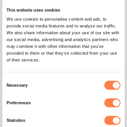
OPTIES SELECTEREN
This website uses cookies
We use cookies to personalise content and ads, to
provide social media features and to analyse our traffic.
We also share information about your use of our site with
our social media, advertising and analytics partners who
may combine it with other information that you’ve
provided to them or that they’ve collected from your use
of their services.
Consent
Necessary
Selection
MATTEN
Antislip Mat Voor Pilates
Preferences
Apparatuur – Zwart –
PILATES BLOKKEN
Align-Pilates
Pilates Blok Klein – Blauw
€
16,95
Statistics
€
5,50
TOEVOEGEN AAN