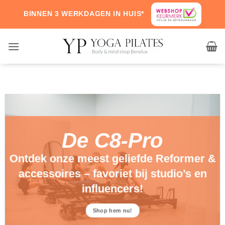
BINNEN 3 WERKDAGEN IN HUIS*
De C8-Pro
Ontdek onze meest geliefde Reformer &
accessoires – favoriet bij studio’s en
influencers!
Shop hem nu!